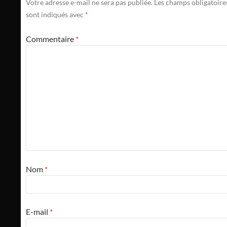
Votre adresse e-mail ne sera pas publiée.
Les champs obligatoire
sont indiqués avec
*
Commentaire
*
Nom
*
E-mail
*