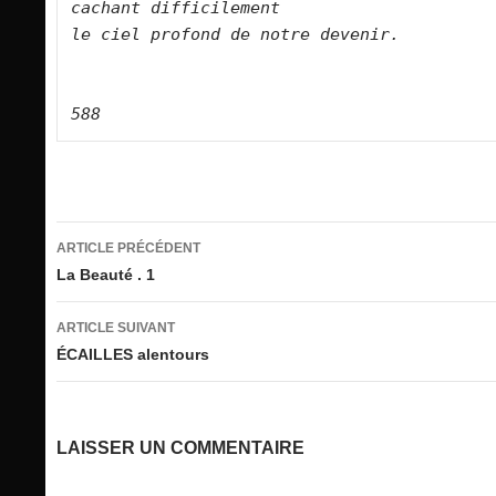
cachant difficilement    
le ciel profond de notre devenir.        
588
Navigation
ARTICLE PRÉCÉDENT
des
La Beauté . 1
articles
ARTICLE SUIVANT
ÉCAILLES alentours
LAISSER UN COMMENTAIRE