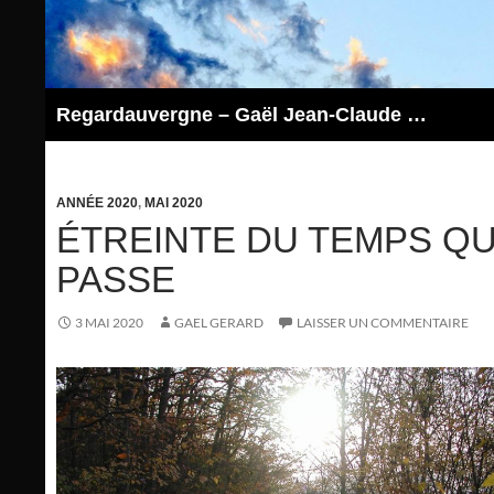
Aller
au
contenu
Regardauvergne – Gaël Jean-Claude GERARD
ANNÉE 2020
,
MAI 2020
ÉTREINTE DU TEMPS QU
PASSE
3 MAI 2020
GAEL GERARD
LAISSER UN COMMENTAIRE