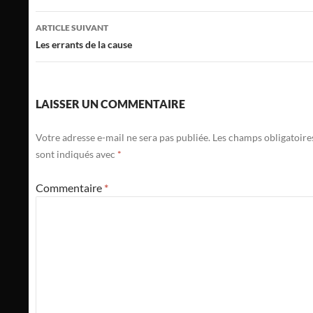
articles
ARTICLE SUIVANT
Les errants de la cause
LAISSER UN COMMENTAIRE
Votre adresse e-mail ne sera pas publiée.
Les champs obligatoire
sont indiqués avec
*
Commentaire
*