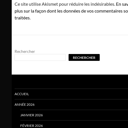
Ce site utilise Akismet pour réduire les indésirables.
En sav
plus sur la façon dont les données de vos commentaires s
traitées
.
Rechercher
RECHERCHER
ACCUEIL
ANNÉE 2026
JANVIER 2026
FÉVRIER 2026