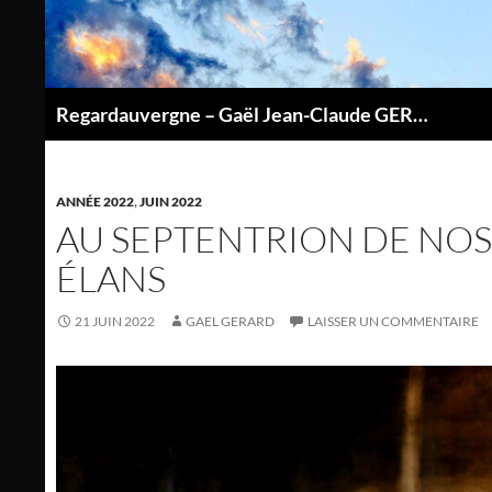
Aller
au
contenu
Regardauvergne – Gaël Jean-Claude GERARD
P
ANNÉE 2022
,
JUIN 2022
AU SEPTENTRION DE NOS
ÉLANS
21 JUIN 2022
GAEL GERARD
LAISSER UN COMMENTAIRE