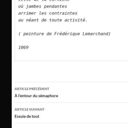
où jambes pendantes   

arrimer les contraintes   

au néant de toute activité.      

( peinture de Frédérique Lemarchand)

1069

Navigation
ARTICLE PRÉCÉDENT
des
À l’entour du sémaphore
articles
ARTICLE SUIVANT
Essuie de tout