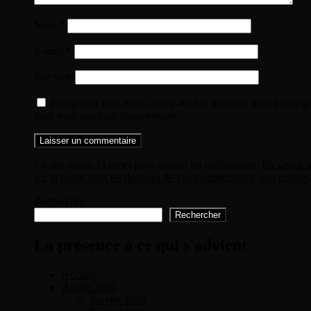
Nom
*
E-mail
*
Site web
Enregistrer mon nom, mon e-mail et mon site dans le navig
pour mon prochain commentaire.
Ce site utilise Akismet pour réduire les indésirables.
En savoir p
sur la façon dont les données de vos commentaires sont traitées
Rechercher
Rechercher
La présence à ce qui s'advient
Accueil
Année 2026
Janvier 2026