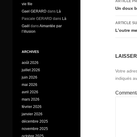
ARTICLE P
vie file
des
Un doux b
Gael GERARD
dans
Là
articl
Pascale GERARD
dans
Là
ARTICLE S
Gaël
dans
Aimantée par
L’outre me
l’illusion
ARCHIVES
LAISSE
août 2026
juillet 2026
Votre adres
juin 2026
indiqués a
mai 2026
avril 2026
Comment
mars 2026
février 2026
janvier 2026
décembre 2025
novembre 2025
octobre 2025