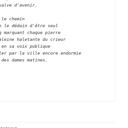
salve d'avenir. 

 le chemin   

e le dédain d'être seul    

g marquant chaque pierre   

aleine haletante du crieur   

 en sa voix publique   

ler par la ville encore endormie   

 des dames matines.       

ation