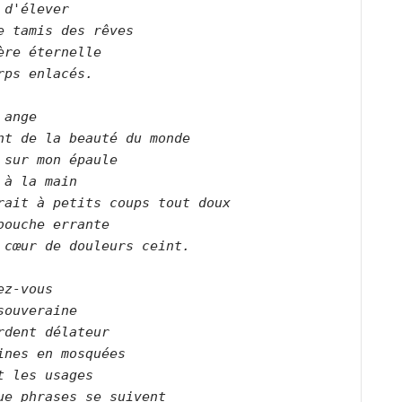
 d'élever   

e tamis des rêves   

ère éternelle    

rps enlacés.      

 ange   

nt de la beauté du monde   

 sur mon épaule   

 à la main   

rait à petits coups tout doux   

bouche errante   

 cœur de douleurs ceint.      

ez-vous    

souveraine   

rdent délateur   

ines en mosquées   

t les usages   

ue phrases se suivent  