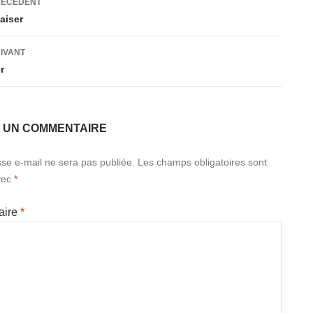
RÉCÉDENT
aiser
es
UIVANT
r
R UN COMMENTAIRE
se e-mail ne sera pas publiée.
Les champs obligatoires sont
vec
*
aire
*