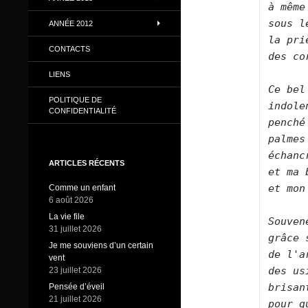
à même
sous l
ANNÉE 2012
la pri
CONTACTS
des co
LIENS
Ce bel
POLITIQUE DE
indole
CONFIDENTIALITÉ
penché
palmes
échanc
ARTICLES RÉCENTS
et ma 
et mon
Comme un enfant
6 août 2026
La vie file
Souven
31 juillet 2026
grâce 
Je me souviens d’un certain
de l'a
vent
des us
23 juillet 2026
brisan
Pensée d’éveil
21 juillet 2026
pour q