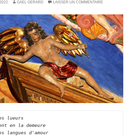
2022
GAEL GERARD
LAISSER UN COMMENTAIRE
es lueurs   

ent en la demeure   

es langues d'amour   
