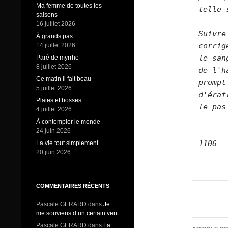
Ma femme de toutes les
telle 
saisons
16 juillet 2026
Suivre
À grands pas
corrig
14 juillet 2026
le san
Paré de myrrhe
8 juillet 2026
de l'h
Ce matin il fait beau
prompt
5 juillet 2026
d'éraf
Plaies et bosses
le pas
4 juillet 2026
À contempler le monde
24 juin 2026
1106
La vie tout simplement
20 juin 2026
COMMENTAIRES RÉCENTS
Pascale GERARD
dans
Je
me souviens d’un certain vent
Navig
Pascale GERARD
dans
La