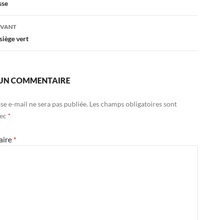
sse
es
IVANT
siège vert
 UN COMMENTAIRE
se e-mail ne sera pas publiée.
Les champs obligatoires sont
vec
*
aire
*