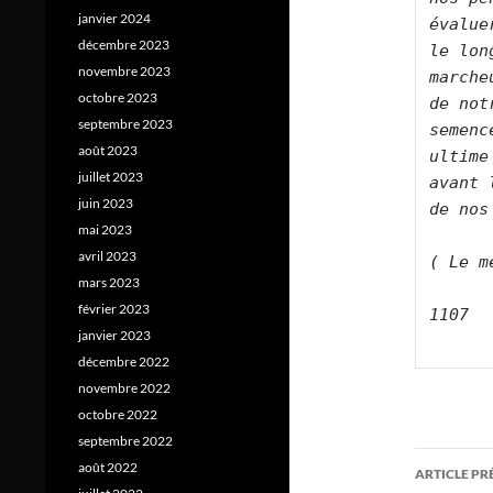
janvier 2024
évalue
décembre 2023
le lon
novembre 2023
marche
octobre 2023
de not
septembre 2023
semenc
août 2023
ultime
juillet 2023
avant 
juin 2023
de nos
mai 2023
avril 2023
( Le m
mars 2023
février 2023
1107

janvier 2023
décembre 2022
novembre 2022
octobre 2022
septembre 2022
Navig
août 2022
ARTICLE P