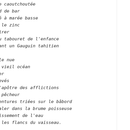
e caoutchoutée   

d de bar   

é à marée basse   

 le zinc   

irer   

u tabouret de l'enfance   

ant un Gauguin tahitien   

  

le nue   

 vieil océan     

r   

evés   

'apôtre des afflictions   

 pêcheur   

entures triées sur le bâbord   

aler dans la brume poisseuse   

issement de l'eau    

 les flancs du vaisseau.      
