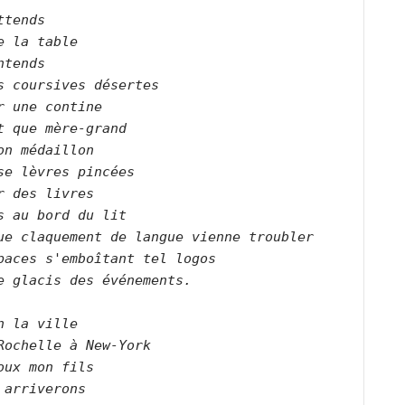
ttends   

e la table   

ntends   

s coursives désertes   

r une contine   

t que mère-grand   

on médaillon   

se lèvres pincées   

r des livres   

s au bord du lit   

ue claquement de langue vienne troubler   

paces s'emboîtant tel logos 

e glacis des événements.      

n la ville   

Rochelle à New-York   

oux mon fils   

 arriverons   
