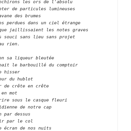
nchirons les ors de l'absolu   

eter de particules lumineuses   

avane des brumes   

es perdues dans un ciel étrange   

que jaillissaient les notes graves   

s souci sans lieu sans projet   

au rien.      

en sa liqueur bleutée   

nait le barbouillé du comptoir   

e hisser   

eur du hublot   

r de crête en crête   

 en mot   

rire sous le casque fleuri   

idienne de notre cap   

n par dessus    

ir par le col   

e écran de nos nuits    
