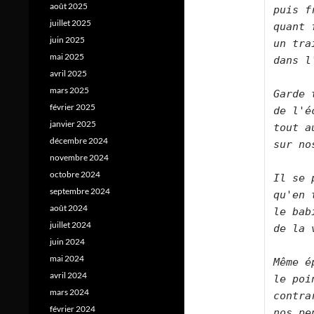
août 2025
puis f
juillet 2025
quant 
juin 2025
un tra
mai 2025
dans l
avril 2025
mars 2025
Garde 
février 2025
de l'é
janvier 2025
tout a
décembre 2024
sur no
novembre 2024
octobre 2024
Il se 
septembre 2024
qu'en 
août 2024
le bab
juillet 2024
de la 
juin 2024
mai 2024
Même é
avril 2024
le poi
mars 2024
contra
février 2024
nos pe