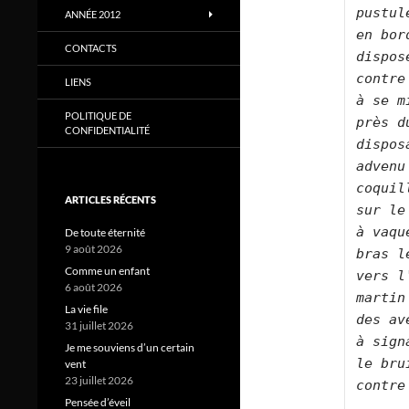
pustul
ANNÉE 2012
en bor
CONTACTS
dispos
contre
LIENS
à se m
POLITIQUE DE
près d
CONFIDENTIALITÉ
dispos
advenu 
coquil
ARTICLES RÉCENTS
sur le
à vaque
De toute éternité
9 août 2026
bras l
Comme un enfant
vers l
6 août 2026
martin
La vie file
des av
31 juillet 2026
à sign
Je me souviens d’un certain
le bru
vent
23 juillet 2026
contre
Pensée d’éveil