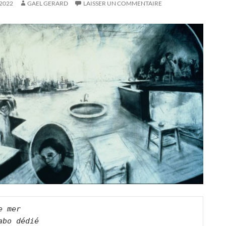
2022
GAEL GERARD
LAISSER UN COMMENTAIRE
e mer   

abo dédié   
