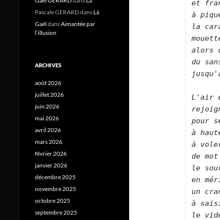
Gael GERARD
dans
Là
et fra
Pascale GERARD
dans
Là
à piqu
Gaël
dans
Aimantée par
la car
l’illusion
mouett
alors 
du san
ARCHIVES
jusqu'
août 2026
juillet 2026
L'air 
juin 2026
rejoig
mai 2026
pour s
avril 2026
à haut
mars 2026
à vole
février 2026
de mot
janvier 2026
le sou
décembre 2025
en mér
novembre 2025
un cra
octobre 2025
à sais
septembre 2025
le vid