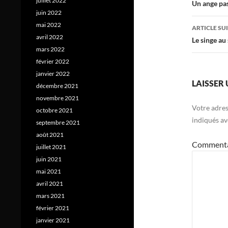
juillet 2022
des
Un ange pa
juin 2022
articl
mai 2022
ARTICLE SU
avril 2022
Le singe au 
mars 2022
février 2022
janvier 2022
LAISSER
décembre 2021
novembre 2021
Votre adres
octobre 2021
indiqués a
septembre 2021
août 2021
Comment
juillet 2021
juin 2021
mai 2021
avril 2021
mars 2021
février 2021
janvier 2021