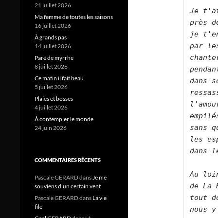
21 juillet 2026
Je t'a
Ma femme de toutes les saisons
près d
16 juillet 2026
je t'e
À grands pas
par le
14 juillet 2026
chante
Paré de myrrhe
8 juillet 2026
pendan
Ce matin il fait beau
dans s
5 juillet 2026
ressas
Plaies et bosses
l'amou
4 juillet 2026
empilé
À contempler le monde
sans q
24 juin 2026
les es
dans l
COMMENTAIRES RÉCENTS
Au loi
Pascale GERARD
dans
Je me
de La 
souviens d’un certain vent
tout d
Pascale GERARD
dans
La vie
file
nous y