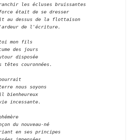
ranchir les écluses bruissantes   

force était de se dresser   

it au dessus de la flottaison   

'ardeur de l'écriture.      

toi mon fils   

cume des jours   

utour disposée   

s têtes couronnées.      

pourrait   

terre nous soyons    

il bienheureux   

vie incessante.      

phémère   

nçon du nouveau-né   

riant en ses principes   

nsées impensées   
