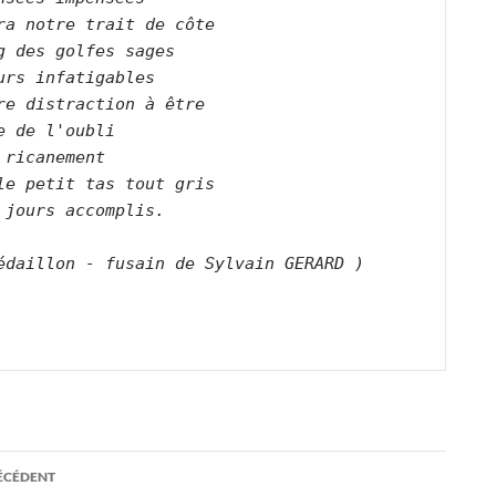
ra notre trait de côte   

g des golfes sages   

urs infatigables    

re distraction à être   

e de l'oubli   

 ricanement   

le petit tas tout gris   

 jours accomplis.      

édaillon - fusain de Sylvain GERARD )
ation
RÉCÉDENT