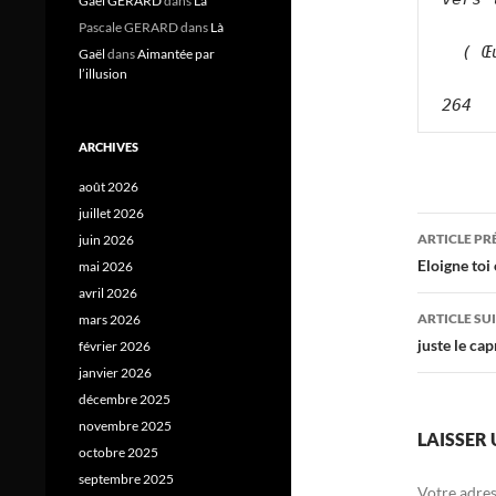
Gael GERARD
dans
Là
Pascale GERARD
dans
Là
  ( Œ
Gaël
dans
Aimantée par
l’illusion
264
ARCHIVES
août 2026
juillet 2026
Navig
ARTICLE P
juin 2026
des
Eloigne toi
mai 2026
avril 2026
articl
ARTICLE SU
mars 2026
juste le cap
février 2026
janvier 2026
décembre 2025
novembre 2025
LAISSER
octobre 2025
septembre 2025
Votre adres