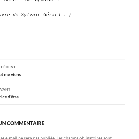
uvre de Sylvain Gérard . ) 
ation
RÉCÉDENT
 et me viens
es
IVANT
rice d’être
 UN COMMENTAIRE
se e-mail ne sera pas publiée.
Les champs obligatoires sont