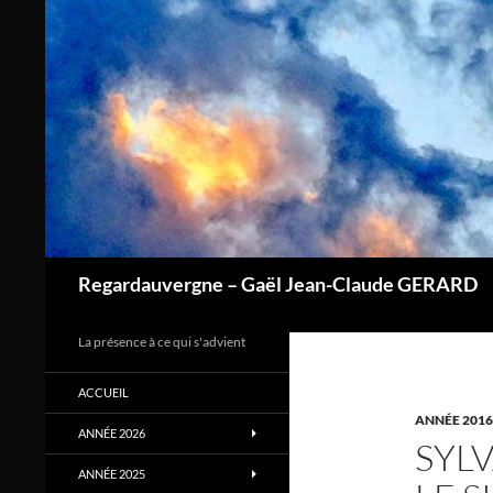
Aller
au
contenu
Regardauvergne – Gaël Jean-Claude GERARD
La présence à ce qui s'advient
ACCUEIL
ANNÉE 2016
ANNÉE 2026
SYLV
ANNÉE 2025