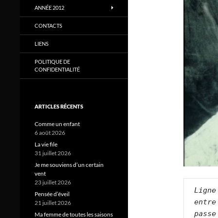
ANNÉE 2012
CONTACTS
LIENS
POLITIQUE DE
CONFIDENTIALITÉ
ARTICLES RÉCENTS
Comme un enfant
6 août 2026
La vie file
31 juillet 2026
Je me souviens d’un certain
vent
23 juillet 2026
Ligne
Pensée d’éveil
entre
21 juillet 2026
passe
Ma femme de toutes les saisons