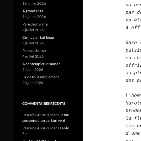
16 juillet 2026
sa gr
À grands pas
par d
14 juillet 2026
en él
Paré de myrrhe
à eff
8 juillet 2026
Ce matin il fait beau
Gare 
5 juillet 2026
pulsi
Plaies et bosses
4 juillet 2026
en ch
À contempler le monde
offri
24 juin 2026
au pl
La vie tout simplement
des p
20 juin 2026
L'hom
Harol
COMMENTAIRES RÉCENTS
bredo
Pascale GERARD
dans
Je me
la fl
souviens d’un certain vent
les o
Pascale GERARD
dans
La vie
d'une
file
vers 