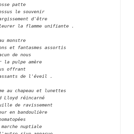
osse patte
essus le souvenir
argissement d'être
leurer la flamme unifiante .
au monstre
ons et fantasmes assortis
acun de nous
r la pulpe amère
us offrant
assants de l'éveil .
me au chapeau et lunettes
d Lloyd réincarné
uille de ravissement
eur en bandoulière
nomatopées
 marche nuptiale
l'autre rive apparue .