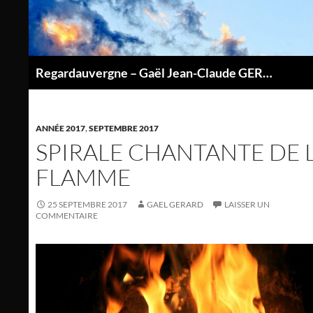
Aller
au
contenu
Regardauvergne – Gaël Jean-Claude GERARD
P
ANNÉE 2017
,
SEPTEMBRE 2017
SPIRALE CHANTANTE DE 
FLAMME
25 SEPTEMBRE 2017
GAEL GERARD
LAISSER UN
COMMENTAIRE