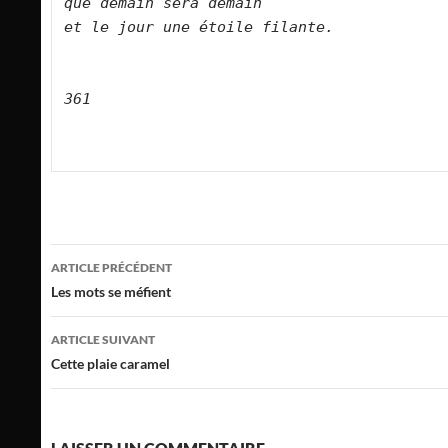
que demain sera demain   
et le jour une étoile filante.   
361
Navigation
ARTICLE PRÉCÉDENT
des
Les mots se méfient
articles
ARTICLE SUIVANT
Cette plaie caramel