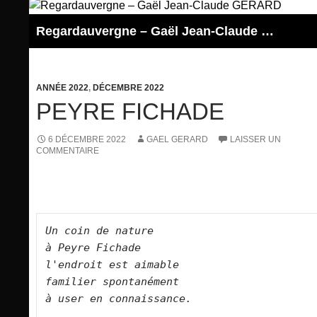
Aller
au
Regardauvergne – Gaël Jean-Claude GERARD
contenu
ANNÉE 2022
,
DÉCEMBRE 2022
PEYRE FICHADE
6 DÉCEMBRE 2022
GAEL GERARD
LAISSER UN
COMMENTAIRE
Un coin de nature   

à Peyre Fichade   

l'endroit est aimable   

familier spontanément   

à user en connaissance.      
