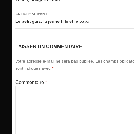
des
articles
ARTICLE SUIVANT
Le petit gars, la jeune fille et le papa
LAISSER UN COMMENTAIRE
Votre adresse e-mail ne sera pas publiée.
Les champs obligato
sont indiqués avec
*
Commentaire
*