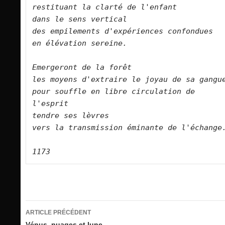
restituant la clarté de l'enfant   

dans le sens vertical   

des empilements d'expériences confondues   
en élévation sereine.      

Emergeront de la forêt   

les moyens d'extraire le joyau de sa gangue   
pour souffle en libre circulation de 
l'esprit   

tendre ses lèvres   

vers la transmission éminante de l'échange.      
Navigation
ARTICLE PRÉCÉDENT
Vénus, nuages et lune