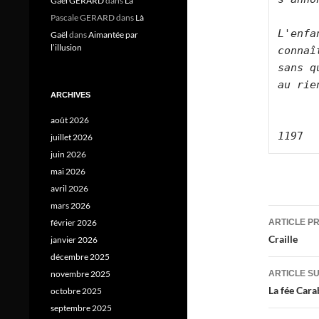
Gael GERARD
dans
Là
Pascale GERARD
dans
Là
L'enfa
Gaël
dans
Aimantée par
l’illusion
connaî
sans q
au rie
ARCHIVES
août 2026
119
juillet 2026
juin 2026
mai 2026
avril 2026
mars 2026
Navig
ARTICLE P
février 2026
des
Craille
janvier 2026
décembre 2025
articl
ARTICLE S
novembre 2025
La fée Cara
octobre 2025
septembre 2025