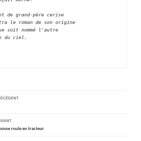
nt de grand-père cerise   

tra le roman de son origine   

ue soit nommé l'autre   

n du ciel.      

ation
RÉCÉDENT
es
UIVANT
bosse roule en tracteur