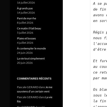
16 juillet 2026
A se p
À grands pas
de fin
14 juillet 2026
avons 
Paré de myrrhe
en sor
8 juillet 2026
Ce matin il fait beau
Régis 
5 juillet 2026
nous f
Plaies et bosses
4 juillet 2026
l'accu
À contempler le monde
d'être
24 juin 2026
La vie tout simplement
Et fur
20 juin 2026
au cou
ce ret
par ma
COMMENTAIRES RÉCENTS
Pascale GERARD
dans
Je me
Os blan
souviens d’un certain vent
sous l
Pascale GERARD
dans
La vie
la fin
file
s'anno