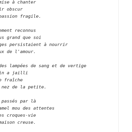
mise à chanter   

ir obscur   

passion fragile.      

ement reconnus   

us grand que soi   

ges persistaient à nourrir   

ux de l'amour.      

des lampées de sang et de vertige    

in a jailli   

e fraîche   

 nez de la petite.      

 passés par là   

amel mou des attentes   

es croques-vie   

maison creuse.   
