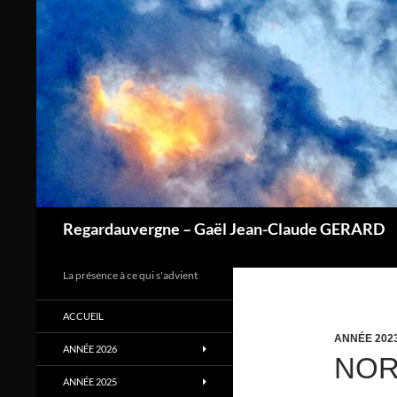
Aller
au
contenu
Regardauvergne – Gaël Jean-Claude GERARD
La présence à ce qui s'advient
ACCUEIL
ANNÉE 202
ANNÉE 2026
NOR
ANNÉE 2025