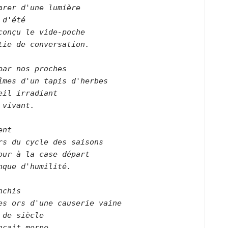
arer d'une lumière   

 d'été   

conçu le vide-poche   

tie de conversation.      

par nos proches   

îmes d'un tapis d'herbes   

eil irradiant   

 vivant.      

ent   

rs du cycle des saisons   

our à la case départ   

nque d'humilité.      

chis

es ors d'une causerie vaine   

 de siècle   

nçait morne.      
