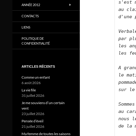
s'est 
ANNÉE 2012
au cla
d'une 
CONTACTS
LIENS
Verbal
par pl
POLITIQUE DE
CONFIDENTIALITÉ
les an
les fe
ARTICLES RÉCENTS
A gran
le mat
Comme un enfant
pommad
6 août 2026
sur le
La vie file
31 juillet 2026
Je me souviens d’un certain
Sommes
vent
au car
23 juillet 2026
nous l
Pensée d’éveil
de la 
21 juillet 2026
Ma femme de toutes les saisons