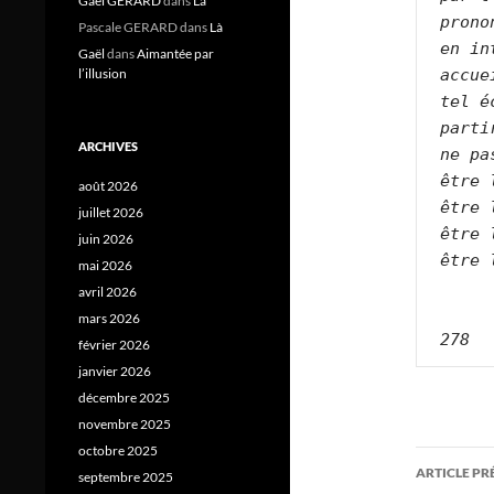
Gael GERARD
dans
Là
prono
Pascale GERARD
dans
Là
en in
Gaël
dans
Aimantée par
accue
l’illusion
tel é
parti
ARCHIVES
ne pa
être 
août 2026
être 
juillet 2026
être 
juin 2026
être 
mai 2026
avril 2026
mars 2026
278
février 2026
janvier 2026
décembre 2025
novembre 2025
octobre 2025
Navig
ARTICLE P
septembre 2025