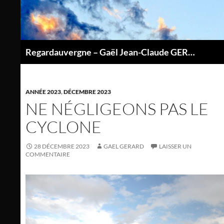
Aller
au
contenu
Regardauvergne – Gaël Jean-Claude GERARD
P
ANNÉE 2023
,
DÉCEMBRE 2023
NE NÉGLIGEONS PAS LE
CYCLONE
28 DÉCEMBRE 2023
GAEL GERARD
LAISSER UN
COMMENTAIRE