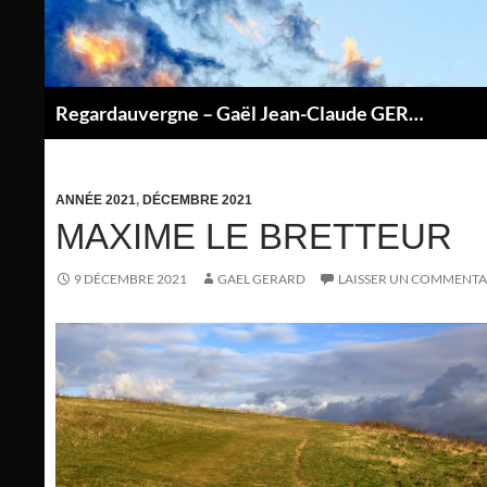
Aller
au
contenu
Regardauvergne – Gaël Jean-Claude GERARD
P
ANNÉE 2021
,
DÉCEMBRE 2021
MAXIME LE BRETTEUR
9 DÉCEMBRE 2021
GAEL GERARD
LAISSER UN COMMENTA