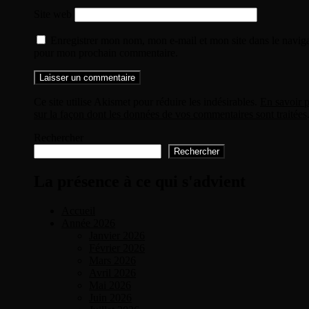
Site web
Enregistrer mon nom, mon e-mail et mon site dans le navig
pour mon prochain commentaire.
Ce site utilise Akismet pour réduire les indésirables.
En savoir p
sur la façon dont les données de vos commentaires sont traitées
Rechercher
Rechercher
La présence à ce qui s'advient
Accueil
Année 2026
Janvier 2026
Février 2026
Mars 2026
Avril 2026
Mai 2026
Juin 2026