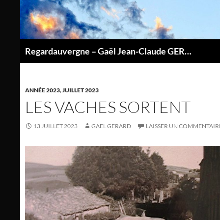
Aller
au
contenu
Regardauvergne – Gaël Jean-Claude GERARD
P
ANNÉE 2023
,
JUILLET 2023
LES VACHES SORTENT
13 JUILLET 2023
GAEL GERARD
LAISSER UN COMMENTAIR