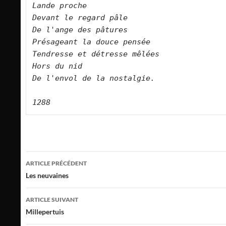
Lande proche   

Devant le regard pâle   

De l'ange des pâtures   

Présageant la douce pensée   

Tendresse et détresse mêlées   

Hors du nid   

De l'envol de la nostalgie.      

1288
Navigation
ARTICLE PRÉCÉDENT
des
Les neuvaines
articles
ARTICLE SUIVANT
Millepertuis