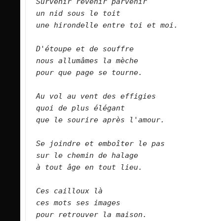
Survenir revenir parvenir   
un nid sous le toit   
une hirondelle entre toi et moi.      
D'étoupe et de souffre   
nous allumâmes la mèche   
pour que page se tourne.      
Au vol au vent des effigies   
quoi de plus élégant   
que le sourire après l'amour.      
Se joindre et emboîter le pas   
sur le chemin de halage   
à tout âge en tout lieu.      
Ces cailloux là   
ces mots ses images   
pour retrouver la maison.      