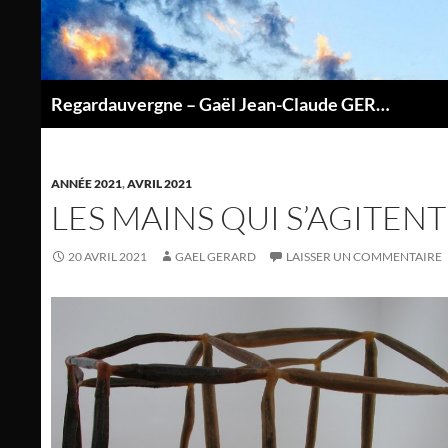
Aller
au
contenu
Regardauvergne – Gaël Jean-Claude GERARD
P
ANNÉE 2021
,
AVRIL 2021
LES MAINS QUI S’AGITENT
20 AVRIL 2021
GAEL GERARD
LAISSER UN COMMENTAIRE