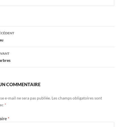
ation
RÉCÉDENT
au
es
IVANT
arbres
 UN COMMENTAIRE
se e-mail ne sera pas publiée.
Les champs obligatoires sont
vec
*
aire
*