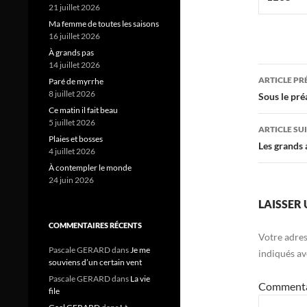
21 juillet 2026
Ma femme de toutes les saisons
16 juillet 2026
À grands pas
14 juillet 2026
Navig
ARTICLE P
Paré de myrrhe
des
8 juillet 2026
Sous le pré
Ce matin il fait beau
articl
5 juillet 2026
ARTICLE SU
Plaies et bosses
Les grands 
4 juillet 2026
À contempler le monde
24 juin 2026
LAISSER
COMMENTAIRES RÉCENTS
Votre adres
Pascale GERARD
dans
Je me
indiqués a
souviens d’un certain vent
Pascale GERARD
dans
La vie
Comment
file