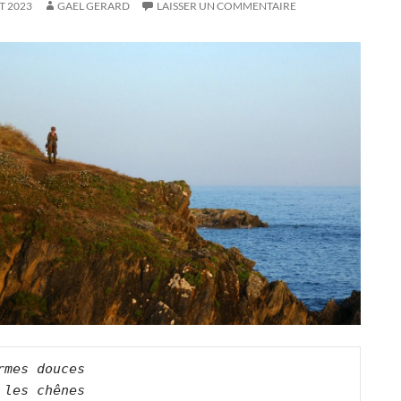
T 2023
GAEL GERARD
LAISSER UN COMMENTAIRE
rmes douces

 les chênes   
