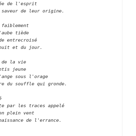
ée de l'esprit   

 saveur de leur origine.      

 faiblement   

'aube tiède   

de entrecroisé   

nuit et du jour.      

 de la vie    

ntis jeune   

'ange sous l'orage   

re du souffle qui gronde.      

   

te par les traces appelé   

en plein vent   

naissance de l'errance.      
