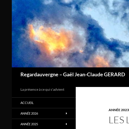
Aller
au
contenu
Regardauvergne – Gaël Jean-Claude GERARD
La présence à ce qui s'advient
ACCUEIL
ANNÉE 2023
ANNÉE 2026
LES
ANNÉE 2025