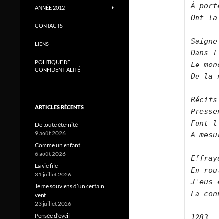
À port
ANNÉE 2012
Ont la
CONTACTS
Saigne
LIENS
Dans l
POLITIQUE DE
Le mon
CONFIDENTIALITÉ
De la 
Récifs
ARTICLES RÉCENTS
Presse
Font l
De toute éternité
9 août 2026
À mesu
Comme un enfant
6 août 2026
Effrayé
La vie file
En rou
31 juillet 2026
J'eus 
Je me souviens d’un certain
La con
vent
23 juillet 2026
Pensée d’éveil