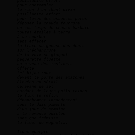
pusillanime effort   
pour contempler   
le rien d'un chant divin   
pusillanime effort   
pour levée des essences pures   
déposer la chaude fourrure   
en ces temps de chasse barbare   
toutes étoiles à terre   
à se courber   
sans effacer   
la trace saigneuse des dents   
sur l'échancrure   
de la voix se glaçant   
pâquerette fluette   
au niveau des instincts   
offerte   
tel bijou roux   
devant la porte des amazones   
élevées en sérail   
caravane de sel   
cardant de leurs poils roides   
le flux le reflux   
déhanchement incandescent   
sous le dais pimenté   
d'un jour de semaine
à la romance édictée   
sans que frémisse   
la fleur de magnolia.  
Icône pourpre   