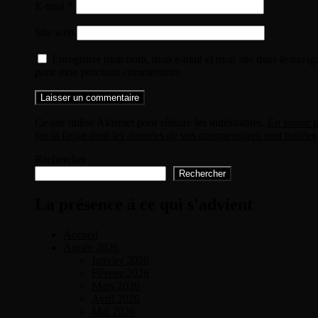
E-mail
*
Site web
Enregistrer mon nom, mon e-mail et mon site dans le navig
pour mon prochain commentaire.
Ce site utilise Akismet pour réduire les indésirables.
En savoir p
sur la façon dont les données de vos commentaires sont traitées
Rechercher
Rechercher
La présence à ce qui s'advient
Accueil
Année 2026
Janvier 2026
Février 2026
Mars 2026
Avril 2026
Mai 2026