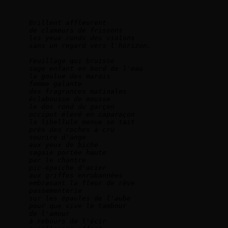
Brillent affleurent   
de clameurs de frissons    
les yeux ronds des violons   
sans un regard vers l'horizon.      
Feuillage qui bruisse    
sage enfant en bord de l'eau   
la goulue des marais   
femme galante   
des fragrances matinales   
éclabousse de mousse
le dos rond du garçon   
occiput élevé en caparaçon  
la libellule menue se tait   
près des roches à cru   
sourire d'ange   
aux yeux de biche   
sagaie portée haute   
par le chantre   
pic-épeiche d'acier   
aux griffes enrubannées 
embrasant la fleur de rêve   
passementerie   
sur les épaules de l'aube   
pour que vive le tambour   
de l'amour    
à rebours de l'écir   