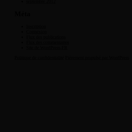
septembre 2012
Méta
Inscription
Connexion
Flux des publications
Flux des commentaires
Site de WordPress-FR
Politique de confidentialité
Fièrement propulsé par WordPress