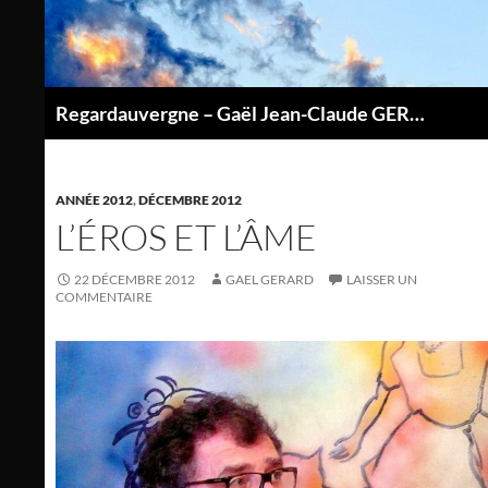
Aller
au
contenu
Regardauvergne – Gaël Jean-Claude GERARD
P
ANNÉE 2012
,
DÉCEMBRE 2012
L’ÉROS ET L’ÂME
22 DÉCEMBRE 2012
GAEL GERARD
LAISSER UN
COMMENTAIRE