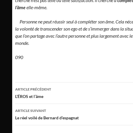
cherche n’est pas telle ou telle satisfaction. Il cherche à
complét
l’âme
elle-même.
Personne ne peut réussir seul à compléter son âme. Cela néce
la volonté de transcender son ego et de s’immerger dans la situ
que l’on partage avec l’autre personne et plus largement avec le
monde.
090
Navigation
ARTICLE PRÉCÉDENT
des
L’ÉROS et l’âme
articles
ARTICLE SUIVANT
Le réel voilé de Bernard d’espagnat