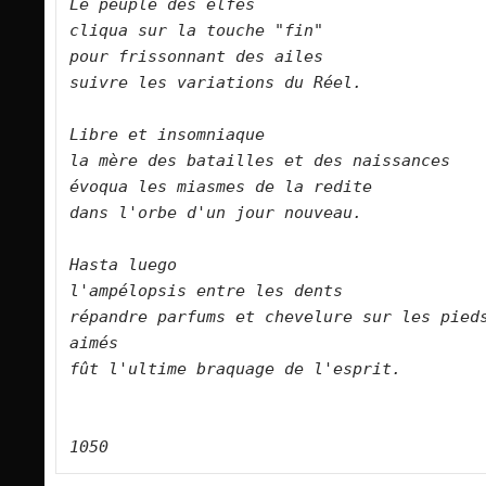
Le peuple des elfes   

cliqua sur la touche "fin"   

pour frissonnant des ailes   

suivre les variations du Réel.      

Libre et insomniaque   

la mère des batailles et des naissances   

évoqua les miasmes de la redite   

dans l'orbe d'un jour nouveau.      

Hasta luego   

l'ampélopsis entre les dents   

répandre parfums et chevelure sur les pieds
aimés   

fût l'ultime braquage de l'esprit.      
1050