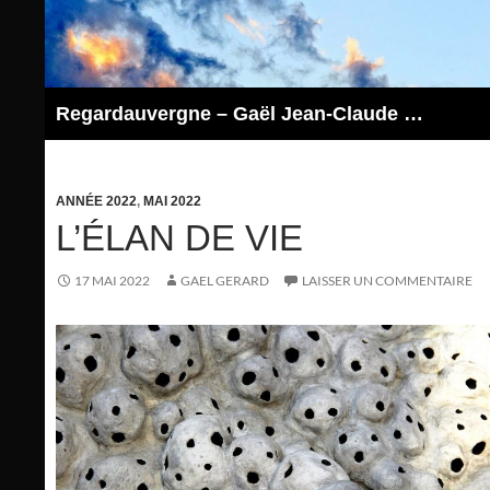
Aller
au
contenu
Regardauvergne – Gaël Jean-Claude GERARD
ANNÉE 2022
,
MAI 2022
L’ÉLAN DE VIE
17 MAI 2022
GAEL GERARD
LAISSER UN COMMENTAIRE