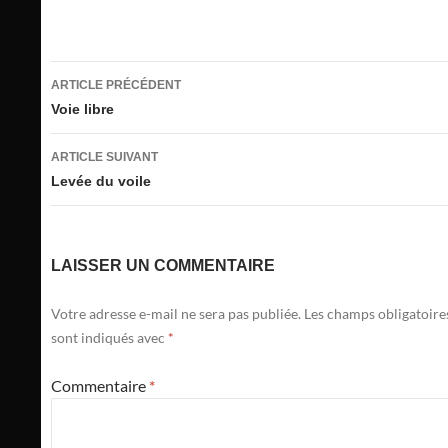
Navigation
ARTICLE PRÉCÉDENT
des
Voie libre
articles
ARTICLE SUIVANT
Levée du voile
LAISSER UN COMMENTAIRE
Votre adresse e-mail ne sera pas publiée.
Les champs obligatoire
sont indiqués avec
*
Commentaire
*