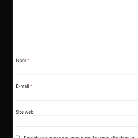
Nom
*
E-mail
*
Site web
Enregistrer mon nom, mon e-mail et mon site dans le