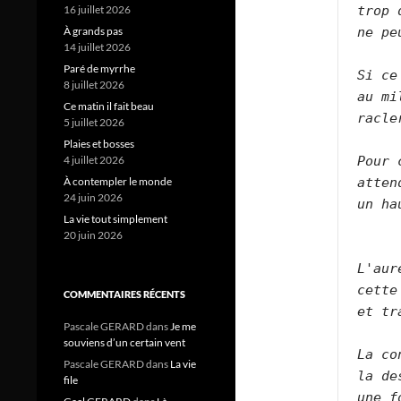
trop 
16 juillet 2026
ne pe
À grands pas
14 juillet 2026
Paré de myrrhe
Si ce
8 juillet 2026
au mi
Ce matin il fait beau
racle
5 juillet 2026
Plaies et bosses
Pour 
4 juillet 2026
atten
À contempler le monde
24 juin 2026
un ha
La vie tout simplement
20 juin 2026
L'aur
cette
COMMENTAIRES RÉCENTS
et tr
Pascale GERARD
dans
Je me
souviens d’un certain vent
La co
Pascale GERARD
dans
La vie
la de
file
une f