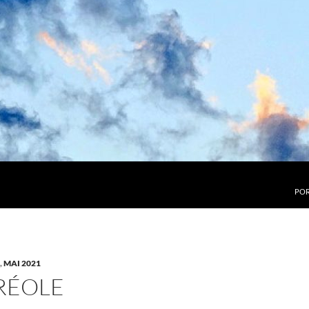
POR
,
MAI 2021
URÉOLE