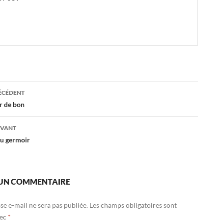
ation
RÉCÉDENT
ur de bon
es
IVANT
u germoir
 UN COMMENTAIRE
se e-mail ne sera pas publiée.
Les champs obligatoires sont
vec
*