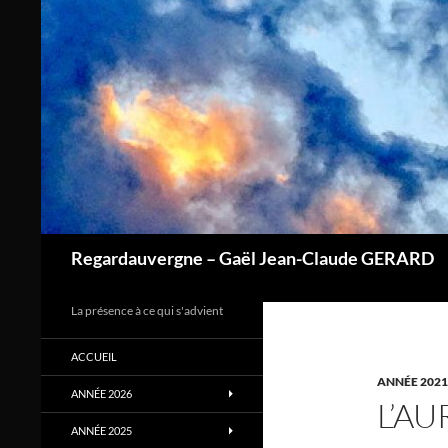
Aller
au
contenu
Regardauvergne – Gaël Jean-Claude GERARD
La présence à ce qui s'advient
ACCUEIL
ANNÉE 2021
ANNÉE 2026
L’A
ANNÉE 2025