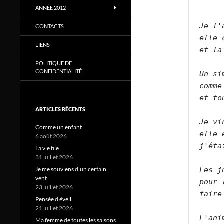
ANNÉE 2012
Je l'
CONTACTS
elle 
LIENS
et la
POLITIQUE DE
CONFIDENTIALITÉ
Un si
comme
et to
ARTICLES RÉCENTS
Je vi
Comme un enfant
elle 
6 août 2026
j'éta
La vie file
31 juillet 2026
Les j
Je me souviens d’un certain
vent
pour 
23 juillet 2026
faire
Pensée d’éveil
21 juillet 2026
L'ani
Ma femme de toutes les saisons