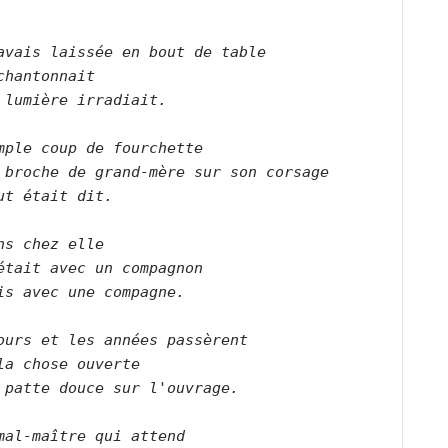
avais laissée en bout de table   
chantonnait   
 lumière irradiait.      
mple coup de fourchette   
 broche de grand-mère sur son corsage   
ut était dit.      
ns chez elle   
était avec un compagnon   
is avec une compagne.      
ours et les années passèrent   
la chose ouverte  
 patte douce sur l'ouvrage.      
mal-maître qui attend   