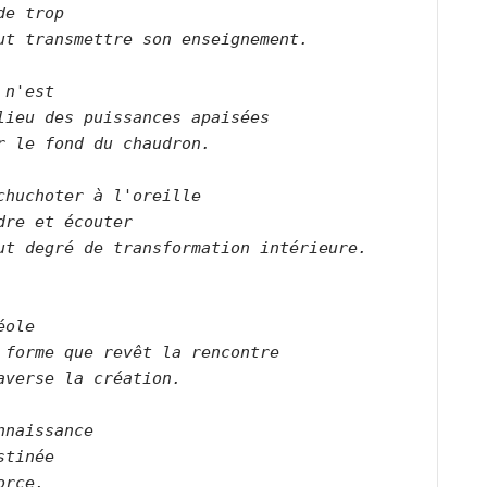
de trop   
ut transmettre son enseignement.      
 n'est   
lieu des puissances apaisées   
r le fond du chaudron.          
chuchoter à l'oreille   
dre et écouter   
ut degré de transformation intérieure.    
éole   
 forme que revêt la rencontre   
averse la création.      
nnaissance   
stinée   
orce.      