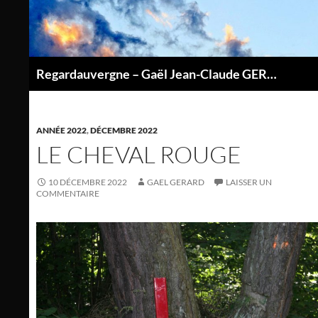
Aller
au
contenu
Regardauvergne – Gaël Jean-Claude GERARD
P
ANNÉE 2022
,
DÉCEMBRE 2022
LE CHEVAL ROUGE
10 DÉCEMBRE 2022
GAEL GERARD
LAISSER UN
COMMENTAIRE