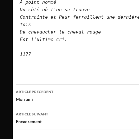
A point nommé

Du côté où l’on se trouve

Contrainte et Peur ferraillent une dernière
fois

De chevaucher le cheval rouge

Est l’ultime cri.

Navigation
ARTICLE PRÉCÉDENT
des
Mon ami
articles
ARTICLE SUIVANT
Encadrement