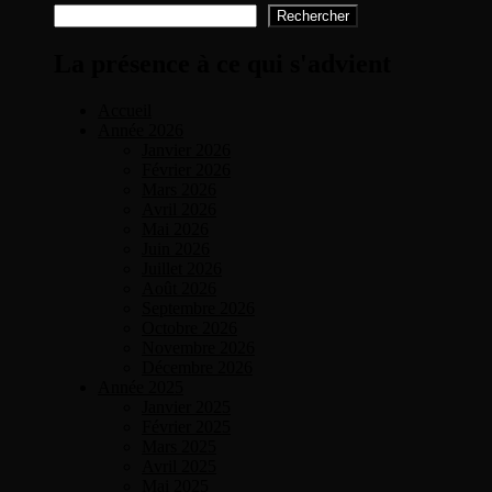
Rechercher
La présence à ce qui s'advient
Accueil
Année 2026
Janvier 2026
Février 2026
Mars 2026
Avril 2026
Mai 2026
Juin 2026
Juillet 2026
Août 2026
Septembre 2026
Octobre 2026
Novembre 2026
Décembre 2026
Année 2025
Janvier 2025
Février 2025
Mars 2025
Avril 2025
Mai 2025