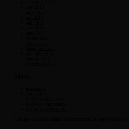
septembre 2013
août 2013
juillet 2013
juin 2013
mai 2013
avril 2013
mars 2013
février 2013
janvier 2013
décembre 2012
novembre 2012
octobre 2012
septembre 2012
Méta
Inscription
Connexion
Flux des publications
Flux des commentaires
Site de WordPress-FR
Politique de confidentialité
Fièrement propulsé par WordPress