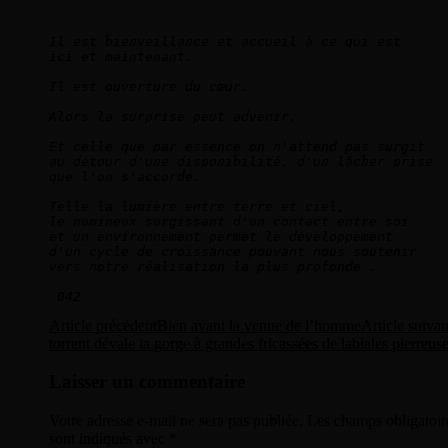
Il est bienveillance et accueil à ce qui est 
ici et maintenant.
Il est ouverture du cœur.
Alors la surprise peut advenir. 
Et celle que par essence on n'attend pas surgit 
au détour d'une disponibilité, d'un lâcher prise 
que l'on s'accorde.
Telle la lumière entre terre et ciel, 
le numineux surgissant d'un contact entre soi 
et un environnement permet le développement 
d'un cycle de croissance pouvant nous soutenir 
vers notre réalisation la plus profonde .
042
Navigation
Article précédent
Bien avant la venue de l’homme
Article suivan
torrent dévale la gorge à grandes fricassées de labiales pierreus
des
articles
Laisser un commentaire
Votre adresse e-mail ne sera pas publiée.
Les champs obligatoir
sont indiqués avec
*