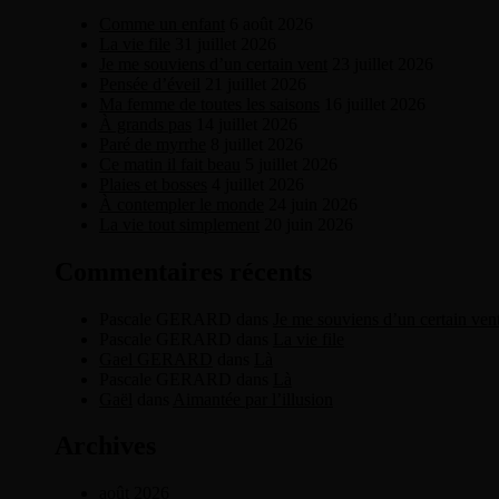
Comme un enfant
6 août 2026
La vie file
31 juillet 2026
Je me souviens d’un certain vent
23 juillet 2026
Pensée d’éveil
21 juillet 2026
Ma femme de toutes les saisons
16 juillet 2026
À grands pas
14 juillet 2026
Paré de myrrhe
8 juillet 2026
Ce matin il fait beau
5 juillet 2026
Plaies et bosses
4 juillet 2026
À contempler le monde
24 juin 2026
La vie tout simplement
20 juin 2026
Commentaires récents
Pascale GERARD
dans
Je me souviens d’un certain ven
Pascale GERARD
dans
La vie file
Gael GERARD
dans
Là
Pascale GERARD
dans
Là
Gaël
dans
Aimantée par l’illusion
Archives
août 2026