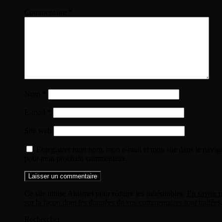
Commentaire
*
Nom
*
E-mail
*
Site web
Enregistrer mon nom, mon e-mail et mon site dans le navig
pour mon prochain commentaire.
Ce site utilise Akismet pour réduire les indésirables.
En savoir p
sur la façon dont les données de vos commentaires sont traitées
Rechercher