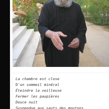
La chambre est close   
D
'un sommeil minéral   

Éteindre la veilleuse   

Fermer les paupières   

Douce nuit   

Suspendue aux sauts des moutons.      
