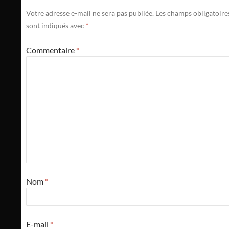
Votre adresse e-mail ne sera pas publiée.
Les champs obligatoire
sont indiqués avec
*
Commentaire
*
Nom
*
E-mail
*