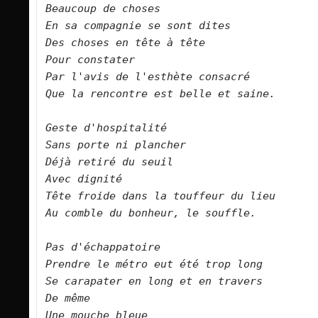
Beaucoup de choses   

En sa compagnie se sont dites   

Des choses en tête à tête   

Pour constater   

Par l'avis de l'esthète consacré   

Que la rencontre est belle et saine.       
Geste d'hospitalité   

Sans porte ni plancher   

Déjà retiré du seuil   

Avec dignité   

Tête froide dans la touffeur du lieu   

Au comble du bonheur, le souffle.      

Pas d'échappatoire   

Prendre le métro eut été trop long   

Se carapater en long et en travers   

De même   

Une mouche bleue   
