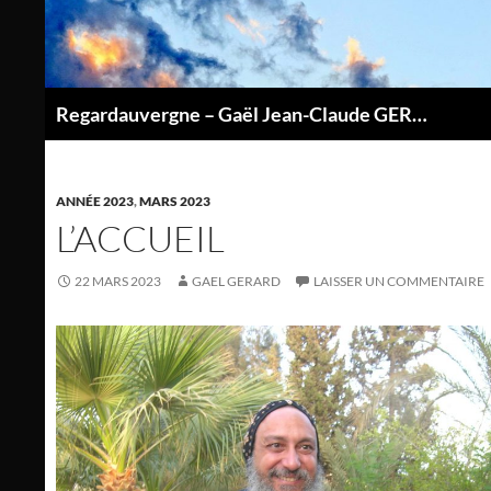
Aller
au
contenu
Regardauvergne – Gaël Jean-Claude GERARD
P
ANNÉE 2023
,
MARS 2023
L’ACCUEIL
22 MARS 2023
GAEL GERARD
LAISSER UN COMMENTAIRE