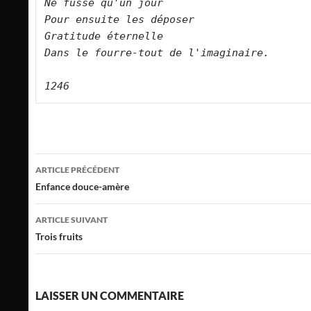
Ne fusse qu'un jour   

Pour ensuite les déposer   

Gratitude éternelle   

Dans le fourre-tout de l'imaginaire.      

Navigation
ARTICLE PRÉCÉDENT
des
Enfance douce-amère
articles
ARTICLE SUIVANT
Trois fruits
LAISSER UN COMMENTAIRE