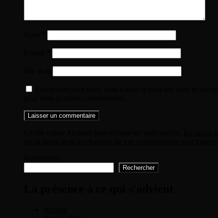
Nom
*
E-mail
*
Site web
Enregistrer mon nom, mon e-mail et mon site dans le navig
pour mon prochain commentaire.
Ce site utilise Akismet pour réduire les indésirables.
En savoir p
sur la façon dont les données de vos commentaires sont traitées
Rechercher
Rechercher
La présence à ce qui s'advient
Accueil