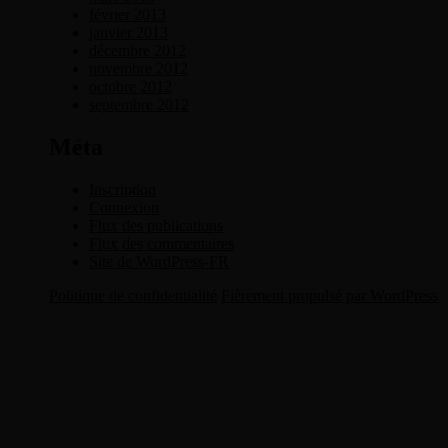
février 2013
janvier 2013
décembre 2012
novembre 2012
octobre 2012
septembre 2012
Méta
Inscription
Connexion
Flux des publications
Flux des commentaires
Site de WordPress-FR
Politique de confidentialité
Fièrement propulsé par WordPress