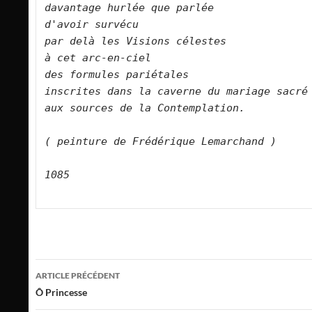
davantage hurlée que parlée   

d'avoir survécu   

par delà les Visions célestes   

à cet arc-en-ciel   

des formules pariétales   

inscrites dans la caverne du mariage sacré   

aux sources de la Contemplation.      

( peinture de Frédérique Lemarchand )

1085

Navigation
ARTICLE PRÉCÉDENT
des
Ô Princesse