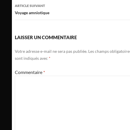
articles
ARTICLE SUIVANT
Voyage amniotique
LAISSER UN COMMENTAIRE
Votre adresse e-mail ne sera pas publiée.
Les champs obligatoire
sont indiqués avec
*
Commentaire
*