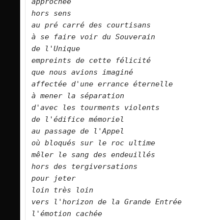
approchée   

hors sens   

au pré carré des courtisans   

à se faire voir du Souverain   

de l'Unique   

empreints de cette félicité   

que nous avions imaginé   

affectée d'une errance éternelle   

à mener la séparation   

d'avec les tourments violents   

de l'édifice mémoriel   

au passage de l'Appel   

où bloqués sur le roc ultime   

mêler le sang des endeuillés   

hors des tergiversations   

pour jeter    

loin très loin   

vers l'horizon de la Grande Entrée   

l'émotion cachée   
