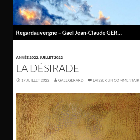
Aller
au
contenu
Regardauvergne – Gaël Jean-Claude GERARD
P
ANNÉE 2022
,
JUILLET 2022
LA DÉSIRADE
17 JUILLET 2022
GAEL GERARD
LAISSER UN COMMENTAIR