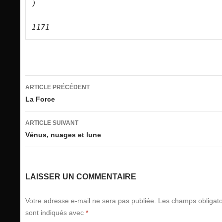
)

Navigation
ARTICLE PRÉCÉDENT
des
La Force
articles
ARTICLE SUIVANT
Vénus, nuages et lune
LAISSER UN COMMENTAIRE
Votre adresse e-mail ne sera pas publiée.
Les champs obligato
sont indiqués avec
*