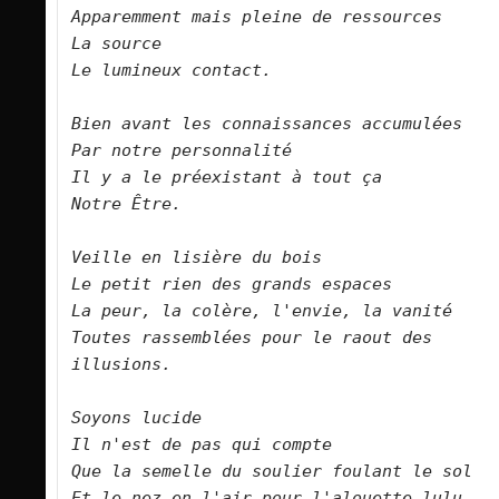
Apparemment mais pleine de ressources    

La source   

Le lumineux contact.      

Bien avant les connaissances accumulées   

Par notre personnalité   

Il y a le préexistant à tout ça   

Notre Être.      

Veille en lisière du bois   

Le petit rien des grands espaces   

La peur, la colère, l'envie, la vanité   

Toutes rassemblées pour le raout des 
illusions.      

Soyons lucide   

Il n'est de pas qui compte   

Que la semelle du soulier foulant le sol   
Et le nez en l'air pour l'alouette lulu.     
