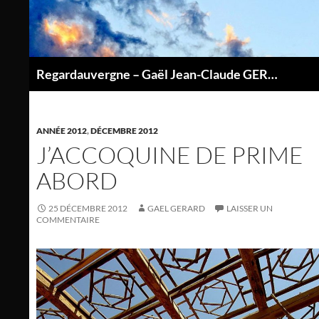
Aller
au
contenu
Regardauvergne – Gaël Jean-Claude GERARD
P
ANNÉE 2012
,
DÉCEMBRE 2012
J’ACCOQUINE DE PRIME
ABORD
25 DÉCEMBRE 2012
GAEL GERARD
LAISSER UN
COMMENTAIRE