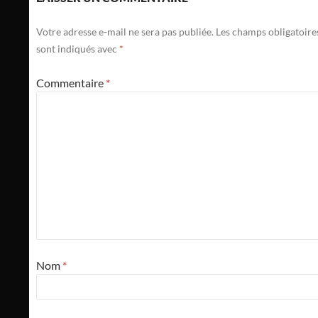
Votre adresse e-mail ne sera pas publiée.
Les champs obligatoire
sont indiqués avec
*
Commentaire
*
Nom
*