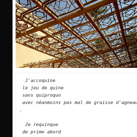
 J'accoquine
le jeu de quine
sans quiproquo
avec néanmoins pas mal de graisse d'agneau
.
Je requinque
de prime abord