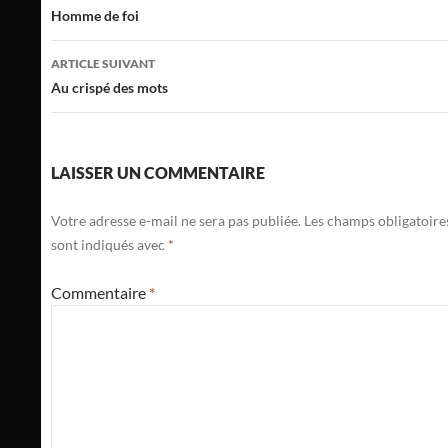
des
Homme de foi
articles
ARTICLE SUIVANT
Au crispé des mots
LAISSER UN COMMENTAIRE
Votre adresse e-mail ne sera pas publiée.
Les champs obligatoire
sont indiqués avec
*
Commentaire
*