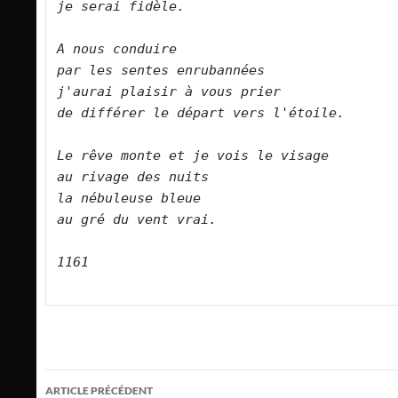
je serai fidèle.      

A nous conduire   

par les sentes enrubannées   

j'aurai plaisir à vous prier   

de différer le départ vers l'étoile.      

Le rêve monte et je vois le visage   

au rivage des nuits   

la nébuleuse bleue   

au gré du vent vrai.      

1161

Navigation
ARTICLE PRÉCÉDENT