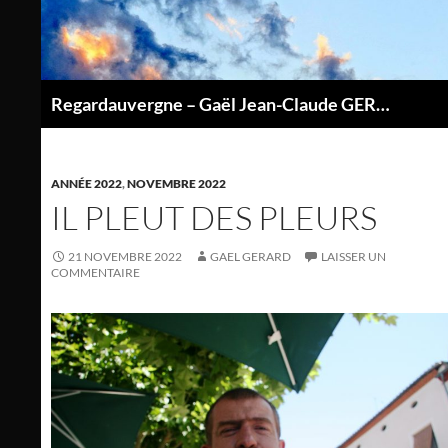
Aller
au
contenu
Regardauvergne – Gaël Jean-Claude GERARD
P
ANNÉE 2022
,
NOVEMBRE 2022
IL PLEUT DES PLEURS
21 NOVEMBRE 2022
GAEL GERARD
LAISSER UN
COMMENTAIRE