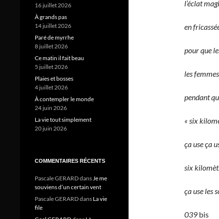
l’éclat ma
16 juillet 2026
À grands pas
14 juillet 2026
en fricassé
Paré de myrrhe
8 juillet 2026
pour que le
Ce matin il fait beau
5 juillet 2026
les femmes 
Plaies et bosses
4 juillet 2026
pendant que
À contempler le monde
24 juin 2026
La vie tout simplement
« six kilom
20 juin 2026
ça use ça u
COMMENTAIRES RÉCENTS
six kilomèt
Pascale GERARD
dans
Je me
souviens d’un certain vent
ça use les s
Pascale GERARD
dans
La vie
file
039
bis