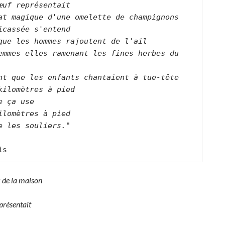
œuf représentait
at magique d'une omelette de champignons
icassée s'entend
que les hommes rajoutent de l'ail
emmes elles ramenant les fines herbes du 
nt que les enfants chantaient à tue-tête
kilomètres à pied
e ça use
ilomètres à pied
e les souliers."
is 
de la maison
eprésentait