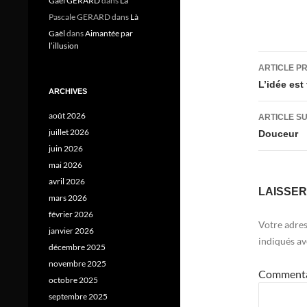
Gael GERARD
dans
Là
Pascale GERARD
dans
Là
Gaël
dans
Aimantée par
l’illusion
Navig
ARTICLE P
des
L’idée est
ARCHIVES
articl
août 2026
ARTICLE S
juillet 2026
Douceur
juin 2026
mai 2026
avril 2026
LAISSE
mars 2026
février 2026
Votre adres
janvier 2026
indiqués a
décembre 2025
novembre 2025
Comment
octobre 2025
septembre 2025