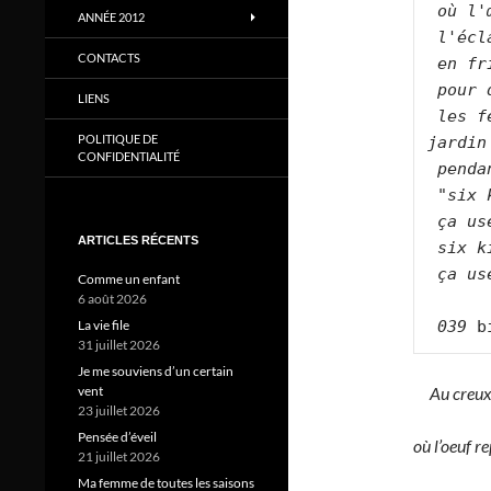
où l'
ANNÉE 2012
l'écl
CONTACTS
en fr
pour 
LIENS
les f
POLITIQUE DE
jardin
CONFIDENTIALITÉ
penda
"six 
ça us
ARTICLES RÉCENTS
six k
ça us
Comme un enfant
6 août 2026
La vie file
039
 b
31 juillet 2026
Je me souviens d’un certain
vent
Au creux 
23 juillet 2026
Pensée d’éveil
où l’oeuf r
21 juillet 2026
Ma femme de toutes les saisons