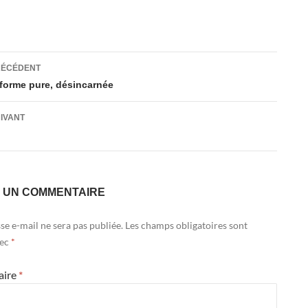
ation
RÉCÉDENT
 forme pure, désincarnée
es
UIVANT
R UN COMMENTAIRE
se e-mail ne sera pas publiée.
Les champs obligatoires sont
vec
*
aire
*