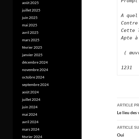
Prompt
août 2025
juillet 2025
A quel
juin 2025
Contre
mai 2025
Cette 
avril 2025
Apte à
mars 2025
février 2025
 ( œuvre de Jean-Claude Guerrero )

janvier 2025
décembre 2024
novembre 2024
octobre 2024
septembre 2024
août 2024
juillet 2024
Navig
ARTICLE P
juin 2024
des
Le lieu des 
mai 2024
avril 2024
articl
ARTICLE S
mars 2024
Oui
février 2024