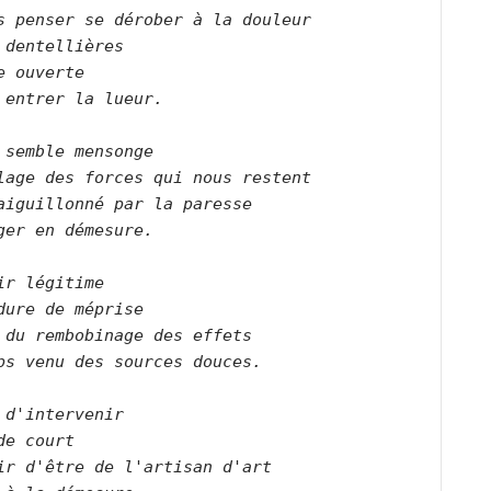
s penser se dérober à la douleur   

 dentellières   

e ouverte   

 entrer la lueur.      

 semble mensonge   

lage des forces qui nous restent   

aiguillonné par la paresse   

ger en démesure.      

ir légitime   

dure de méprise   

 du rembobinage des effets   

ps venu des sources douces.      

 d'intervenir   

de court   

ir d'être de l'artisan d'art   
