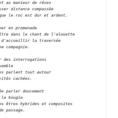
nt au manieur de rêves   

sser distance compassée   

que le roc est dur et ardent.      

ner en promenade   

ître dans le chant de l'alouette   

 d'accueillir la traversée   

ne compagnie.      

r des interrogations   

semble   

es parlent tout autour   

vités cachées.      

ée parler doucement   

 la bougie   

es êtres hybrides et composites   

de passage.      
