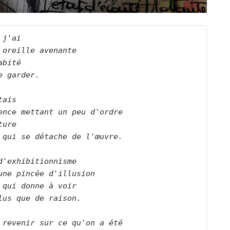
 j'ai   

 oreille avenante   

abité   

e garder.      

tais   

ence mettant un peu d'ordre   

ture   

 qui se détache de l'œuvre.      

d'exhibitionnisme   

une pincée d'illusion   

 qui donne à voir   

lus que de raison.      

 revenir sur ce qu'on a été   
