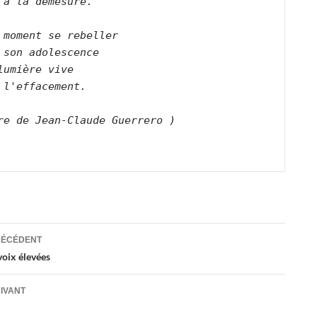
 à la démesure.       

 moment se rebeller   

 son adolescence   

lumière vive   

 l'effacement.      

ation
RÉCÉDENT
voix élevées
es
UIVANT