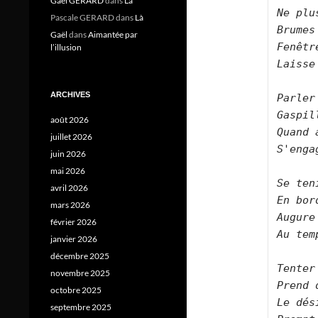
Gael GERARD
dans
Là
Ne plu
Pascale GERARD
dans
Là
Brumes
Gaël
dans
Aimantée par
Fenêtr
l’illusion
Laisse
ARCHIVES
Parler
Gaspil
août 2026
Quand 
juillet 2026
S'enga
juin 2026
mai 2026
Se ten
avril 2026
En bor
mars 2026
Augure
février 2026
Au tem
janvier 2026
décembre 2025
Tenter
novembre 2025
Prend 
octobre 2025
Le dés
septembre 2025