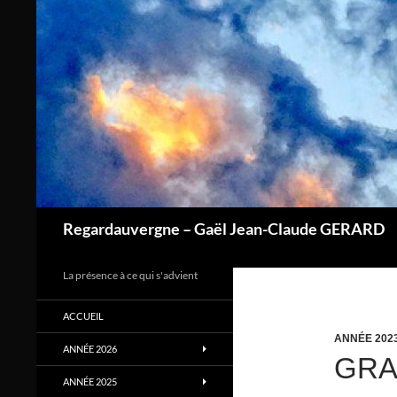
Aller
au
contenu
Regardauvergne – Gaël Jean-Claude GERARD
La présence à ce qui s'advient
ACCUEIL
ANNÉE 202
ANNÉE 2026
GRA
ANNÉE 2025