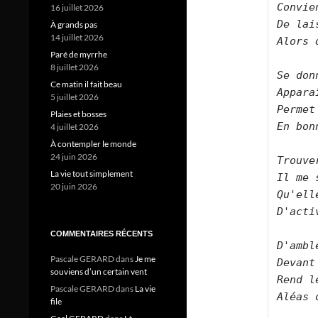
Convie
16 juillet 2026
De lai
À grands pas
14 juillet 2026
Alors 
Paré de myrrhe
8 juillet 2026
Se don
Ce matin il fait beau
Appara
5 juillet 2026
Permet
Plaies et bosses
En bon
4 juillet 2026
À contempler le monde
24 juin 2026
Trouve
La vie tout simplement
Il me 
20 juin 2026
Qu'ell
D'acti
COMMENTAIRES RÉCENTS
D'ambl
Pascale GERARD
dans
Je me
Devant
souviens d’un certain vent
Rend l
Pascale GERARD
dans
La vie
Aléas 
file