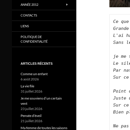
ANNÉE 2012
CONTACTS
Ce que
LIENS
Grande
L'ai h
POLITIQUE DE
CONFIDENTIALITÉ
Sans l
je me 
Le sil
ARTICLES RÉCENTS
Par na
Comme un enfant
Sur ce
6 août 2026
La vie file
Point 
31 juillet 2026
Juste 
Je me souviens d’un certain
vent
Sur ce
23 juillet 2026
Bien p
Pensée d’éveil
21 juillet 2026
Ne pas
Ma femme de toutes les saisons