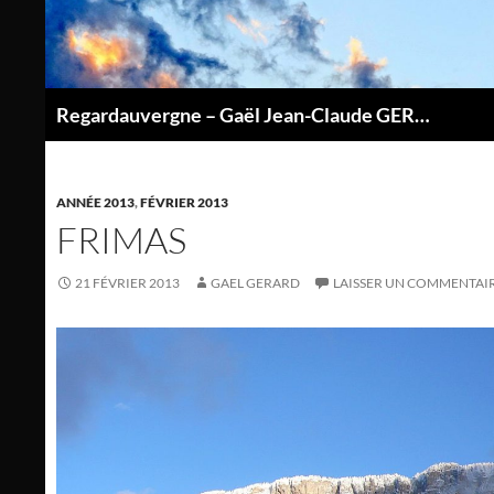
Aller
au
contenu
Regardauvergne – Gaël Jean-Claude GERARD
P
ANNÉE 2013
,
FÉVRIER 2013
FRIMAS
21 FÉVRIER 2013
GAEL GERARD
LAISSER UN COMMENTAI