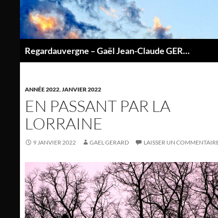
Aller
au
contenu
Regardauvergne – Gaël Jean-Claude GERARD
P
ANNÉE 2022
,
JANVIER 2022
EN PASSANT PAR LA
LORRAINE
9 JANVIER 2022
GAEL GERARD
LAISSER UN COMMENTAIR