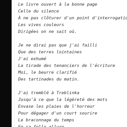
Le livre ouvert à la bonne page   

Celle du silence   

À ne pas clôturer d'un point d'interrogation  
Les vives couleurs   

Dirigées on ne sait où.      

Je ne dirai pas que j'ai failli   

Que des terres lointaines   

J'ai exhumé    

La tirade des tenanciers de l'écriture    

Moi, le beurre clarifié   

Des tartinades du matin.      

J'ai tremblé à Treblinka   

Jusqu'à ce que la légèreté des mots   

Envase les plaies de l'horreur   

Pour dégager d'un court sourire   

Le braconnage du temps   

En sa folle allure.      
