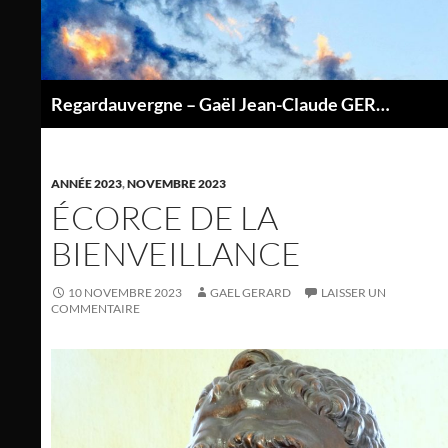
Aller
au
contenu
Regardauvergne – Gaël Jean-Claude GERARD
P
ANNÉE 2023
,
NOVEMBRE 2023
ÉCORCE DE LA
BIENVEILLANCE
10 NOVEMBRE 2023
GAEL GERARD
LAISSER UN
COMMENTAIRE