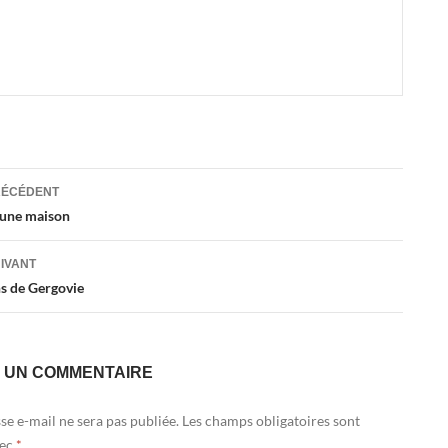
ation
RÉCÉDENT
 une maison
es
UIVANT
s de Gergovie
R UN COMMENTAIRE
se e-mail ne sera pas publiée.
Les champs obligatoires sont
vec
*