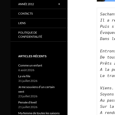
ANNÉE 2012
CONTACTS
Sachan
Il a r
LIENS
Puis s
Évoque
POLITIQUE DE
CONFIDENTIALITÉ
Dans l
Entron
ARTICLES RÉCENTS
De tou
Prêts 
Comme un enfant
A la p
6 août 2026
Le tra
La vie file
31 juillet 2026
Je me souviens d’un certain
Viens.
vent
Soyons
23 juillet 2026
Au pas
Pensée d’éveil
Sur la
21 juillet 2026
A rend
Ma femme de toutes les saisons