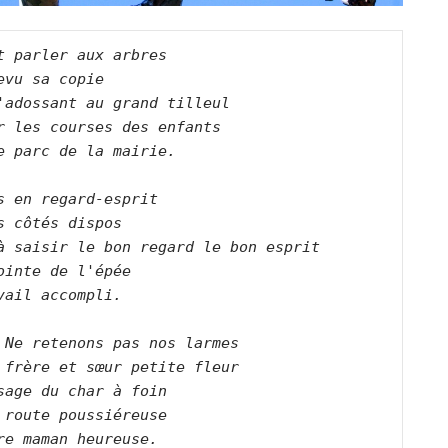
t parler aux arbres  

evu sa copie    

'adossant au grand tilleul    

r les courses des enfants    

e parc de la mairie.        

s en regard-esprit    

s côtés dispos    

à saisir le bon regard le bon esprit    

ointe de l'épée     

vail accompli.       

 Ne retenons pas nos larmes    

 frère et sœur petite fleur    

sage du char à foin    

 route poussiéreuse    

re maman heureuse.        
