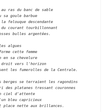
 au ras du banc de sable    

u sa goule barbue    

 la felouque descendante    

 du courant tourbillonnant    

osses bulles argentées.        

les algues    

forme cette femme    

e en sa chevelure    

 droit vers l'horizon    

sent les fumerolles de la Centrale.        

s berges se terraient les ragondins    

ri des platanes tressant couronnes    

n ciel d'attente    

'un bleu capricieux    

t place nette aux brillances.        
