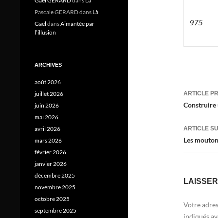
Gael GERARD
dans
Là
Pascale GERARD
dans
Là
975

Gaël
dans
Aimantée par
l’illusion
ARCHIVES
août 2026
Navig
juillet 2026
ARTICLE P
des
Construire
juin 2026
mai 2026
articl
avril 2026
ARTICLE S
Les mouton
mars 2026
février 2026
janvier 2026
décembre 2025
LAISSE
novembre 2025
octobre 2025
Votre adres
septembre 2025
indiqués a