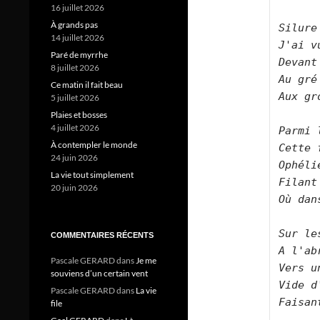
16 juillet 2026
À grands pas
Silure
14 juillet 2026
J'ai v
Paré de myrrhe
Devant
8 juillet 2026
Au gré
Ce matin il fait beau
Aux gr
5 juillet 2026
Plaies et bosses
4 juillet 2026
Parmi 
À contempler le monde
Cette 
24 juin 2026
Ophéli
La vie tout simplement
Filant
20 juin 2026
Où dan
Sur le
COMMENTAIRES RÉCENTS
A l'ab
Pascale GERARD
dans
Je me
Vers u
souviens d’un certain vent
Vide d
Pascale GERARD
dans
La vie
Faisan
file