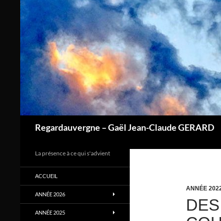
Aller
au
contenu
Regardauvergne – Gaël Jean-Claude GERARD
La présence à ce qui s'advient
ACCUEIL
ANNÉE 202
ANNÉE 2026
DES
ANNÉE 2025