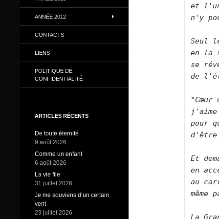
et l'u
n'y po
ANNÉE 2012
CONTACTS
Seul l
en la 
LIENS
se rév
POLITIQUE DE
de l'é
CONFIDENTIALITÉ
"Cœur 
j'aime
ARTICLES RÉCENTS
pour q
De toute éternité
d'être
9 août 2026
Comme un enfant
Et dem
6 août 2026
en acc
La vie file
au car
31 juillet 2026
même p
Je me souviens d’un certain
vent
23 juillet 2026
La Gra