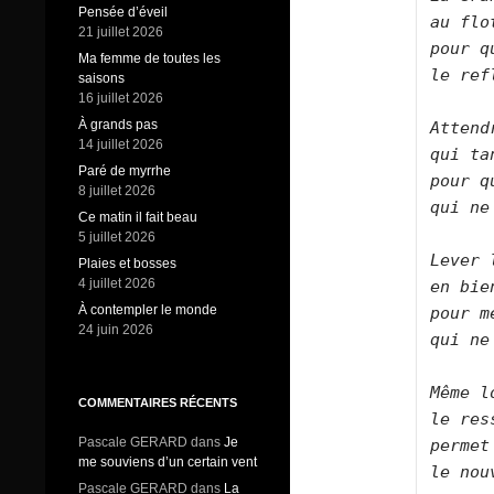
Pensée d’éveil
au flo
21 juillet 2026
pour q
Ma femme de toutes les
le ref
saisons
16 juillet 2026
À grands pas
Attend
14 juillet 2026
qui ta
Paré de myrrhe
pour q
8 juillet 2026
qui ne
Ce matin il fait beau
5 juillet 2026
Lever 
Plaies et bosses
4 juillet 2026
en bie
À contempler le monde
pour m
24 juin 2026
qui ne
Même l
COMMENTAIRES RÉCENTS
le res
Pascale GERARD
dans
Je
permet
me souviens d’un certain vent
le nou
Pascale GERARD
dans
La