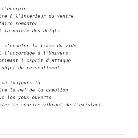
 l'énergie   

tre à l'intérieur du ventre   

faire remonter   

à la pointe des doigts.      

r s'écouler la trame du vide   

t l'accordage à l'Univers   

primant l'esprit d'attaque   

 objet du ressentiment.      

rce toujours là   

tre la nef de la création   

ue les yeux ouverts   

ler le sourire vibrant de l'existant.      
