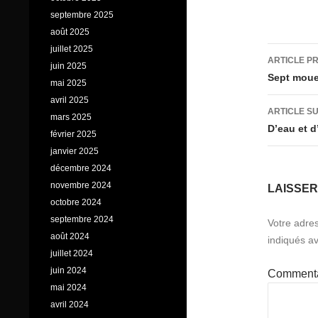
septembre 2025
août 2025
Navig
juillet 2025
ARTICLE P
juin 2025
des
Sept moue
mai 2025
articl
avril 2025
ARTICLE S
mars 2025
D’eau et 
février 2025
janvier 2025
décembre 2024
novembre 2024
LAISSE
octobre 2024
septembre 2024
Votre adres
août 2024
indiqués a
juillet 2024
juin 2024
Comment
mai 2024
avril 2024