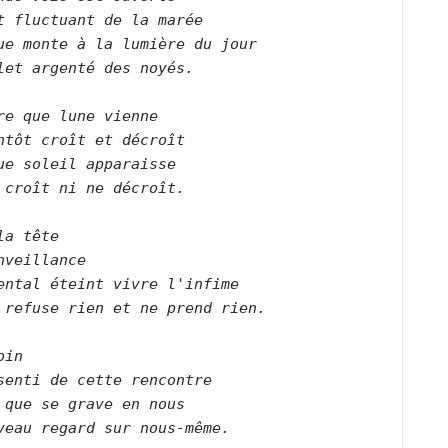
t fluctuant de la marée   

ue monte à la lumière du jour   

let argenté des noyés.      

re que lune vienne   

ntôt croît et décroît   

ue soleil apparaisse   

 croît ni ne décroît.      

la tête   

nveillance   

ental éteint vivre l'infime   

 refuse rien et ne prend rien.      

oin   

senti de cette rencontre   

 que se grave en nous   

veau regard sur nous-même.      
