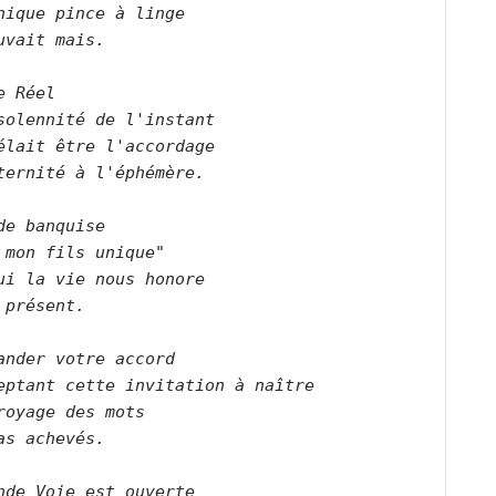
nique pince à linge   

uvait mais.      

e Réel   

solennité de l'instant   

élait être l'accordage  

ternité à l'éphémère.      

de banquise   

 mon fils unique"   

ui la vie nous honore   

 présent.      

ander votre accord   

eptant cette invitation à naître   

royage des mots   

as achevés.   

nde Voie est ouverte   
