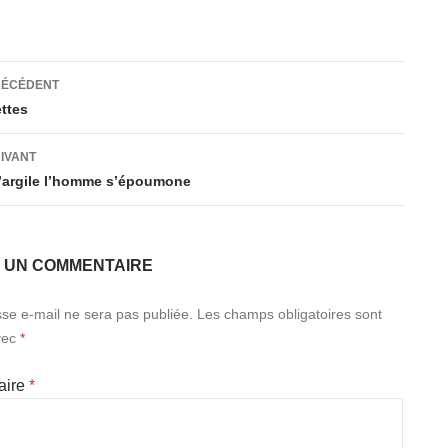
ation
RÉCÉDENT
ttes
es
UIVANT
d’argile l’homme s’époumone
R UN COMMENTAIRE
se e-mail ne sera pas publiée.
Les champs obligatoires sont
vec
*
aire
*