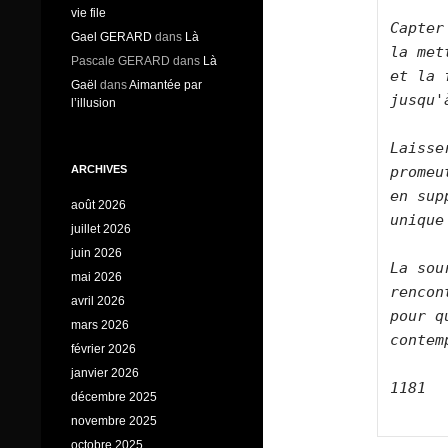
vie file
Capter
Gael GERARD
dans
Là
la met
Pascale GERARD
dans
Là
et la 
Gaël
dans
Aimantée par
jusqu'
l’illusion
Laisse
promeu
ARCHIVES
en sup
août 2026
unique
juillet 2026
juin 2026
La sou
mai 2026
rencon
avril 2026
pour q
mars 2026
contemp
février 2026
janvier 2026
1181

décembre 2025
novembre 2025
octobre 2025