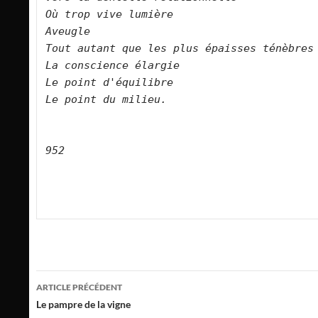
Où trop vive lumière    

Aveugle    

Tout autant que les plus épaisses ténèbres    

La conscience élargie    

Le point d'équilibre    

Le point du milieu.        

952
Navigation
ARTICLE PRÉCÉDENT
des
Le pampre de la vigne