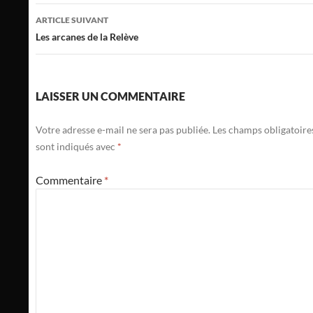
articles
ARTICLE SUIVANT
Les arcanes de la Relève
LAISSER UN COMMENTAIRE
Votre adresse e-mail ne sera pas publiée.
Les champs obligatoire
sont indiqués avec
*
Commentaire
*