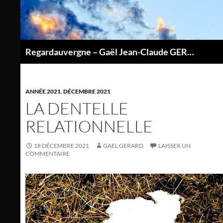
Aller
au
contenu
Regardauvergne – Gaël Jean-Claude GERARD
P
ANNÉE 2021
,
DÉCEMBRE 2021
LA DENTELLE
RELATIONNELLE
18 DÉCEMBRE 2021
GAEL GERARD
LAISSER UN
COMMENTAIRE