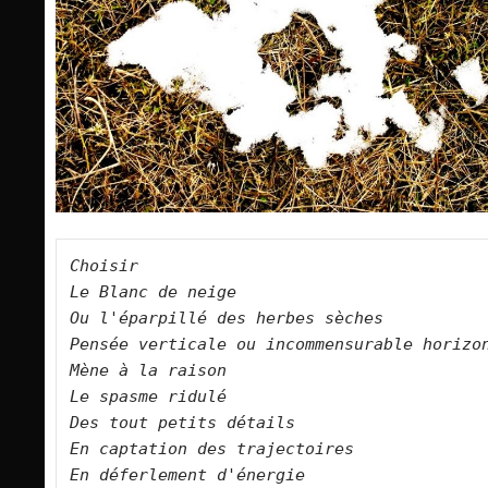
Choisir    

Le Blanc de neige    

Ou l'éparpillé des herbes sèches    

Pensée verticale ou incommensurable horizon    
Mène à la raison       

Le spasme ridulé    

Des tout petits détails    

En captation des trajectoires     
En déferlement d'énergie    
