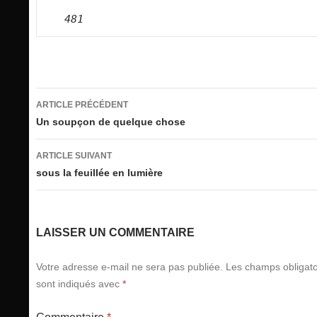
481
Navigation
ARTICLE PRÉCÉDENT
des
Un soupçon de quelque chose
articles
ARTICLE SUIVANT
sous la feuillée en lumière
LAISSER UN COMMENTAIRE
Votre adresse e-mail ne sera pas publiée.
Les champs obligato
sont indiqués avec
*