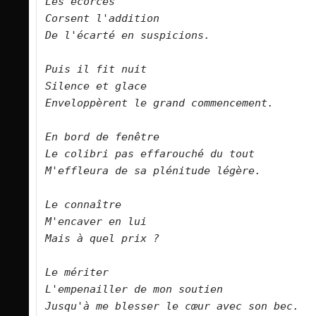
Les écorces    

Corsent l'addition   

De l'écarté en suspicions.      

Puis il fit nuit   

Silence et glace   

Enveloppèrent le grand commencement.      

En bord de fenêtre   

Le colibri pas effarouché du tout   

M'effleura de sa plénitude légère.      

Le connaître

M'encaver en lui   

Mais à quel prix ?          

Le mériter   

L'empenailler de mon soutien   

Jusqu'à me blesser le cœur avec son bec.      
