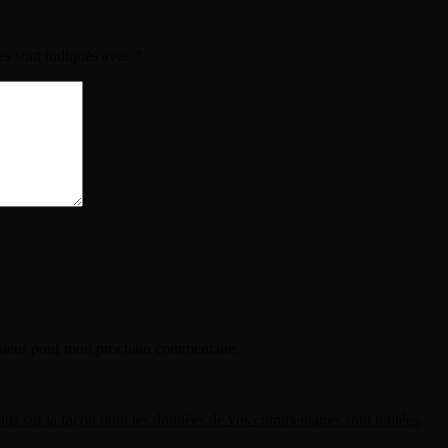
es sont indiqués avec
*
gateur pour mon prochain commentaire.
lus sur la façon dont les données de vos commentaires sont traitées
.