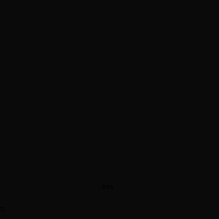
   
695
rs