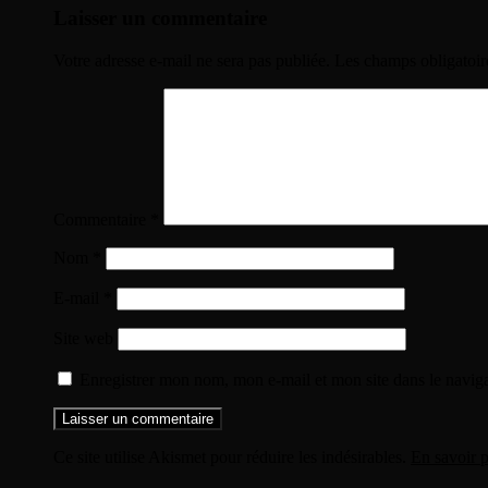
des
Laisser un commentaire
articles
Votre adresse e-mail ne sera pas publiée.
Les champs obligatoir
Commentaire
*
Nom
*
E-mail
*
Site web
Enregistrer mon nom, mon e-mail et mon site dans le navi
Ce site utilise Akismet pour réduire les indésirables.
En savoir p