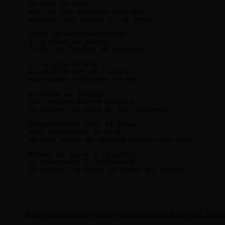
Le bouc se leva    
pour de son étreinte sensible    
associer les songes et le temps.        
Point de sentimentalisme    
à la proue du navire    
la mer se tordait de douleurs.    
Et la page éclata    
au souffle pur de l'inspir    
nous pûmes rejoindre le mot.        
Accroché au langage    
sans masque bouche ouverte    
la chaleur se para du feu consumant.    
Disparaissant dans la brume    
nous échappâmes au pire -    
de quel degré de réalité sommes-nous fait ?     
Mêlant le livre à la parole    
en traversant le boulevard    
je relevai le poids du temps qui passe.        
Navigation
Article précédent
Une fresque en légèreté
Article suivant
L’ailleu