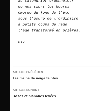
au calendrier ordonnateur   
de nos sœurs les heures   
émerge du fond de l'âme   
sous l'usure de l'ordinaire   
à petits coups de rame   
l'âge transformé en prières.      
817
Navigation
ARTICLE PRÉCÉDENT
des
Tes mains de neige teintes
articles
ARTICLE SUIVANT
Roses et blanches levées