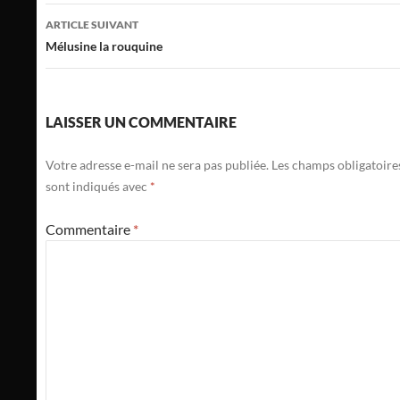
articles
ARTICLE SUIVANT
Mélusine la rouquine
LAISSER UN COMMENTAIRE
Votre adresse e-mail ne sera pas publiée.
Les champs obligatoire
sont indiqués avec
*
Commentaire
*