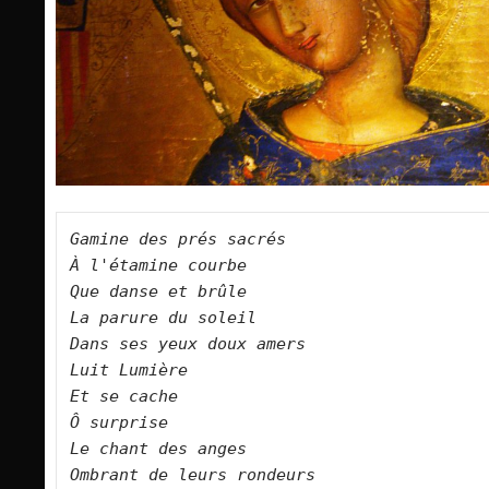
Gamine des prés sacrés    

À l'étamine courbe   

Que danse et brûle   

La parure du soleil   

Dans ses yeux doux amers   

Luit Lumière   

Et se cache   

Ô surprise   

Le chant des anges    

Ombrant de leurs rondeurs   
