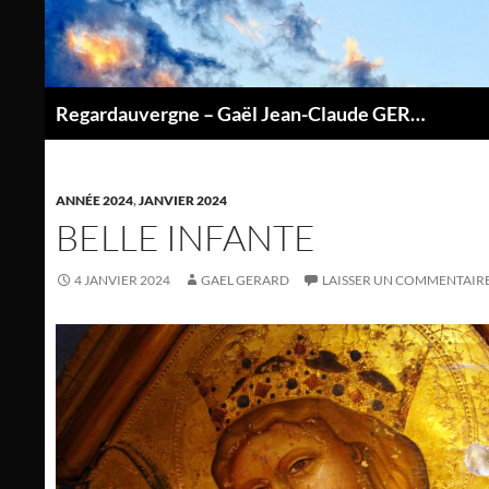
Aller
au
contenu
Regardauvergne – Gaël Jean-Claude GERARD
P
ANNÉE 2024
,
JANVIER 2024
BELLE INFANTE
4 JANVIER 2024
GAEL GERARD
LAISSER UN COMMENTAIR