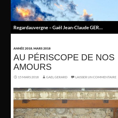
Aller
au
contenu
Regardauvergne – Gaël Jean-Claude GERARD
P
ANNÉE 2018
,
MARS 2018
AU PÉRISCOPE DE NOS
AMOURS
15 MARS 2018
GAEL GERARD
LAISSER UN COMMENTAIRE