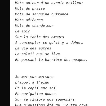
Mots moteur d'un avenir meilleur    

Mots de braise    

Mots de sanguine outrance    

Mots météores    

Mots de chandeleur    

Le soir    

Sur la table des amours    

A contempler ce qu'il y a dehors    

La vie des autres    

Le soleil qui se lève    

En passant la barrière des nuages.        

Je mot-mur-murmure    

L'appel à l'aide    

Et le repli sur soi    

En navigation douce    
Sur la rivière des souvenirs    

Que n'eussions été de l'autre rive    
