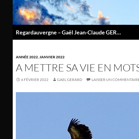
Aller
au
contenu
Regardauvergne – Gaël Jean-Claude GERARD
P
ANNÉE 2022
,
JANVIER 2022
A METTRE SA VIE EN MOT
6 FÉVRIER 2022
GAEL GERARD
LAISSER UN COMMENTAIR