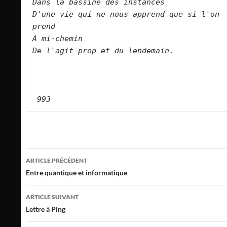
Dans la bassine des instances    

D'une vie qui ne nous apprend que si l'on 
prend      

A mi-chemin    
De l'agit-prop et du lendemain.         

 993
Navigation
ARTICLE PRÉCÉDENT
des
Entre quantique et informatique
articles
ARTICLE SUIVANT
Lettre à Ping