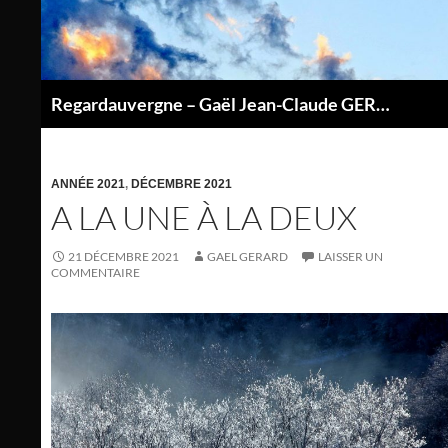
Aller
au
contenu
Regardauvergne – Gaël Jean-Claude GERARD
P
ANNÉE 2021
,
DÉCEMBRE 2021
A LA UNE À LA DEUX
21 DÉCEMBRE 2021
GAEL GERARD
LAISSER UN
COMMENTAIRE