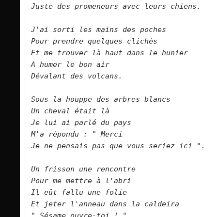
Juste des promeneurs avec leurs chiens.        

J'ai sorti les mains des poches    

Pour prendre quelques clichés    

Et me trouver là-haut dans le hunier    

A humer le bon air    

Dévalant des volcans.        

Sous la houppe des arbres blancs    

Un cheval était là    

Je lui ai parlé du pays    

M'a répondu : " Merci    

Je ne pensais pas que vous seriez ici ".        

Un frisson une rencontre    

Pour me mettre à l'abri    
Il eût fallu une folie    

Et jeter l'anneau dans la caldeira    

" Sésame ouvre-toi ! ".        
