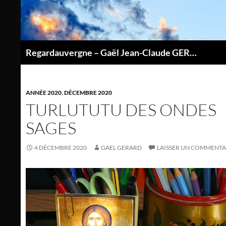
Aller
au
contenu
Regardauvergne – Gaël Jean-Claude GERARD
P
ANNÉE 2020
,
DÉCEMBRE 2020
TURLUTUTU DES ONDES
SAGES
4 DÉCEMBRE 2020
GAEL GERARD
LAISSER UN COMMENTA