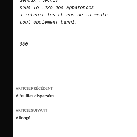
genoux fléchis    
sous le luxe des apparences    
à retenir les chiens de la meute    
tout aboiement banni.        
680
Navigation
ARTICLE PRÉCÉDENT
des
A feuilles dispersées
articles
ARTICLE SUIVANT
Allongé