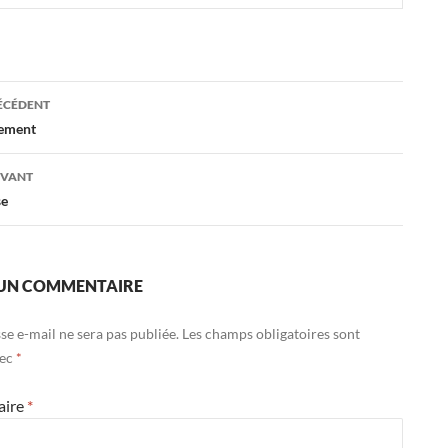
ation
RÉCÉDENT
nement
es
IVANT
se
 UN COMMENTAIRE
se e-mail ne sera pas publiée.
Les champs obligatoires sont
vec
*
aire
*