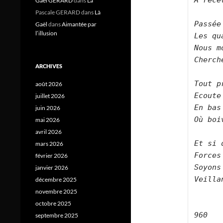
A rece
Gael GERARD
dans
Là
Pascale GERARD
dans
Là
Passée
Gaël
dans
Aimantée par
l’illusion
Les qu
Nous m
Cherch
ARCHIVES
Tout p
août 2026
Ecoute
juillet 2026
En bas
juin 2026
Où boi
mai 2026
avril 2026
Et si 
mars 2026
Forces
février 2026
Soyons
janvier 2026
Veilla
décembre 2025
novembre 2025
octobre 2025
septembre 2025