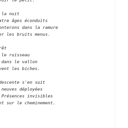
voir le petit.        

 la nuit    

atre âges éconduits    

onterons dans la ramure    

er les bruits menus.        

rêt    

 le ruisseau    

 dans le vallon    

vent les biches.        

descente s'en suit    

 neuves déployées    

 Présences invisibles    

nt sur le cheminement.        
