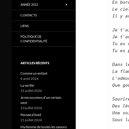
En bor
ANNÉE 2012
Le cie
CONTACTS
Il y a
LIENS
Je t'a
Je t'a
POLITIQUE DE
CONFIDENTIALITÉ
Tu es 
Tu es 
ARTICLES RÉCENTS
Dans l
La fla
Comme un enfant
L'odeu
6 août 2026
Que go
La vie file
31 juillet 2026
Je me souviens d’un certain
Sourir
vent
Des lè
23 juillet 2026
Une vo
Pensée d’éveil
Sous l
21 juillet 2026
Ma femme de toutes les saisons