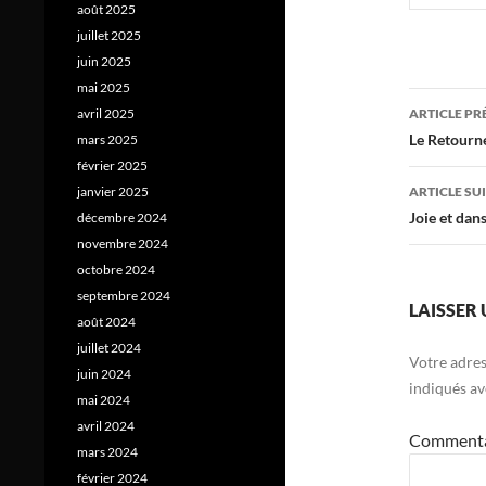
août 2025
juillet 2025
juin 2025
mai 2025
Navig
avril 2025
ARTICLE P
des
Le Retour
mars 2025
février 2025
articl
janvier 2025
ARTICLE SU
Joie et dan
décembre 2024
novembre 2024
octobre 2024
septembre 2024
LAISSER
août 2024
juillet 2024
Votre adres
juin 2024
indiqués a
mai 2024
avril 2024
Comment
mars 2024
février 2024