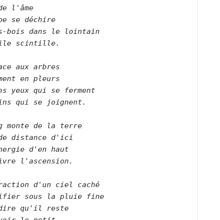
de l'âme    

pe se déchire    

s-bois dans le lointain    

ile scintille.        

ace aux arbres    

ment en pleurs   

es yeux qui se ferment    

ins qui se joignent.        

g monte de la terre    

de distance d'ici    

nergie d'en haut    

ivre l'ascension.        

raction d'un ciel caché    

ifier sous la pluie fine    

dire qu'il reste     
