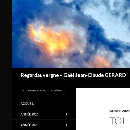
Aller
au
contenu
Regardauvergne – Gaël Jean-Claude GERARD
La présence à ce qui s'advient
ACCUEIL
ANNÉE 2021
ANNÉE 2026
TOI
ANNÉE 2025