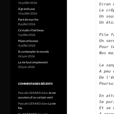
16 juillet 2026
Ecran 
À grands pas
Le crê
14 juillet 2026
Un sou
Paré de myrrhe
Un éto
8 juillet 2026
Ce matin il fait beau
Pile f
5 juillet 2026
Un ser
Plaies et bosses
4 juillet 2026
Pour t
À contempler le monde
Nos ma
24 juin 2026
La vie tout simplement
Le san
20 juin 2026
A peu 
De l'é
Poursu
COMMENTAIRES RÉCENTS
Pascale GERARD
dans
Je me
En att
souviens d’un certain vent
Se pur
Pascale GERARD
dans
La vie
Et se 
file