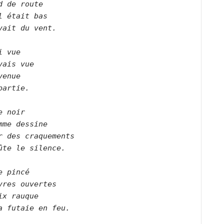
d de route    

l était bas    

vait du vent.        

i vue   

vais vue   

venue   

partie.       

e noir    

mme dessine   

r des craquements    

ûte le silence.        

e pincé    

vres ouvertes    

ix rauque    

a futaie en feu.        
