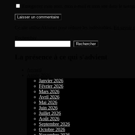
Enregistrer mon nom, mon e-mail et mon site dans le navi
Ce site utilise Akismet pour réduire les indésirables.
En savoir p
Rechercher
Rechercher
La présence à ce qui s'advient
Accueil
Année 2026
Janvier 2026
Février 2026
Mars 2026
Avril 2026
Mai 2026
Juin 2026
Juillet 2026
Août 2026
Septembre 2026
Octobre 2026
Novembre 2026