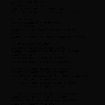
par la peau du cou   
forment guirlande   
que le ciel en ses instances   
fait cliqueter d'un sourire soustrait.      
Brise de mer   
sur le lagon des offrandes   
en tombée de nuit   
alors que les flonflons de la fête   
mènent grand train   
juste un trait de lumière sur ton front.      
La croix des croyances   
postée à la croisée des chemins   
engage à manger des fruits de saison   
sans raison   
et d'allumer le feu de l'été   
des sept épis de blé accompagné.      
Au séchage des linges sur le pré   
en sainte survenue ascensionnée   
est arrivé le temps de la fissure initiale   
sur le mur des lamentations   
ce frisson des petits papiers pliés   
à l'encre sympathique endossée.      
Hommes et femmes du dernier passage   
sous l'œil d'une étoile naine   
je vous ferai mirobolantes oreilles   
avec ce regard bleu roi    