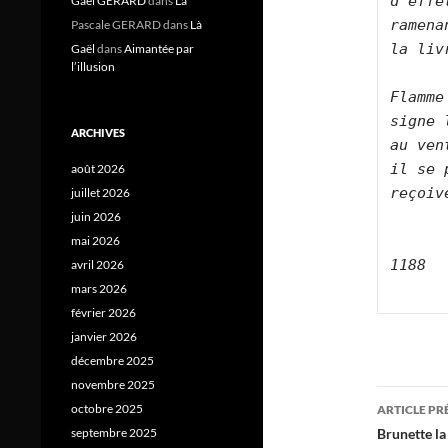
d'effe
Gael GERARD
dans
Là
ramena
Pascale GERARD
dans
Là
la liv
Gaël
dans
Aimantée par
l’illusion
Flamme
signe 
ARCHIVES
au ven
il se 
août 2026
reçoiv
juillet 2026
juin 2026
mai 2026
1188
avril 2026
mars 2026
février 2026
janvier 2026
décembre 2025
novembre 2025
Navig
octobre 2025
ARTICLE P
des
Brunette la
septembre 2025