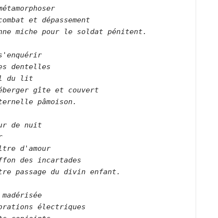
métamorphoser   

combat et dépassement   

nne miche pour le soldat pénitent.      

s'enquérir    

es dentelles   

l du lit   

éberger gîte et couvert   

ternelle pâmoison.      

ur de nuit   

    

ltre d'amour    

ffon des incartades   

tre passage du divin enfant.      

 madérisée   

brations électriques   
