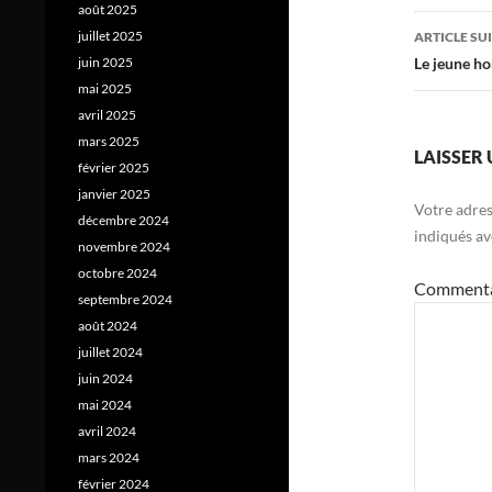
août 2025
articl
juillet 2025
ARTICLE SU
Le jeune 
juin 2025
mai 2025
avril 2025
mars 2025
LAISSER
février 2025
janvier 2025
Votre adres
décembre 2024
indiqués a
novembre 2024
octobre 2024
Comment
septembre 2024
août 2024
juillet 2024
juin 2024
mai 2024
avril 2024
mars 2024
février 2024