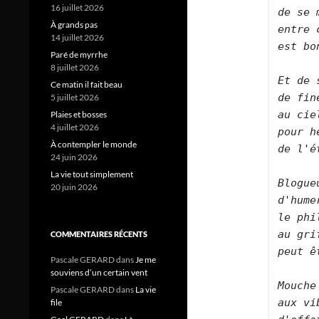
16 juillet 2026
de se 
À grands pas
entre 
14 juillet 2026
est bo
Paré de myrrhe
8 juillet 2026
Et de 
Ce matin il fait beau
de fin
5 juillet 2026
au cie
Plaies et bosses
4 juillet 2026
pour h
À contempler le monde
de l'é
24 juin 2026
La vie tout simplement
Blogue
20 juin 2026
d'humer
le phi
au gri
COMMENTAIRES RÉCENTS
peut ê
Pascale GERARD
dans
Je me
souviens d’un certain vent
Mouche
Pascale GERARD
dans
La vie
aux vi
file