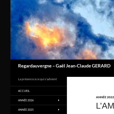
Aller
au
contenu
Regardauvergne – Gaël Jean-Claude GERARD
La présence à ce qui s'advient
ACCUEIL
ANNÉE 2022
ANNÉE 2026
L’A
ANNÉE 2025