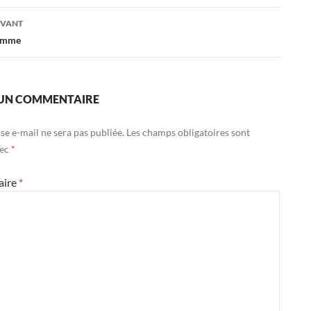
es
IVANT
homme
 UN COMMENTAIRE
se e-mail ne sera pas publiée.
Les champs obligatoires sont
vec
*
aire
*