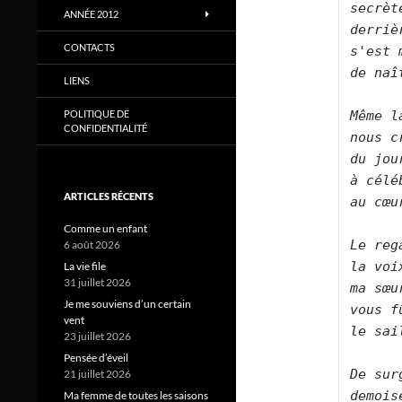
secrète
ANNÉE 2012
derriè
CONTACTS
s'est 
de naî
LIENS
Même l
POLITIQUE DE
CONFIDENTIALITÉ
nous c
du jou
à célé
ARTICLES RÉCENTS
au cœu
Comme un enfant
Le reg
6 août 2026
la voi
La vie file
31 juillet 2026
ma sœu
Je me souviens d’un certain
vous f
vent
le sail
23 juillet 2026
Pensée d’éveil
De sur
21 juillet 2026
demois
Ma femme de toutes les saisons