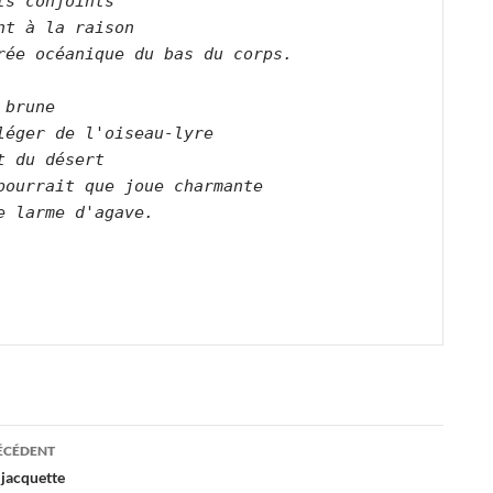
ts conjoints   

nt à la raison   

rée océanique du bas du corps.      

 brune   

léger de l'oiseau-lyre   

t du désert    

pourrait que joue charmante   

e larme d'agave.      

ation
RÉCÉDENT
 jacquette