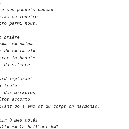
   

re ses paquets cadeau   

mise en fenêtre   

tre parmi nous.      

a prière   

rée  de neige

r de cette vie   

brer la beauté   

r du silence.      

ard implorant   

x frêle   

r des miracles   

ûtes accorte   

lant de l'âme et du corps en harmonie.      

gir à mes côtés   

elle me la baillant bel    
