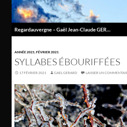
Aller
au
contenu
Regardauvergne – Gaël Jean-Claude GERARD
P
ANNÉE 2021
,
FÉVRIER 2021
SYLLABES ÉBOURIFFÉES
17 FÉVRIER 2021
GAEL GERARD
LAISSER UN COMMENTAI