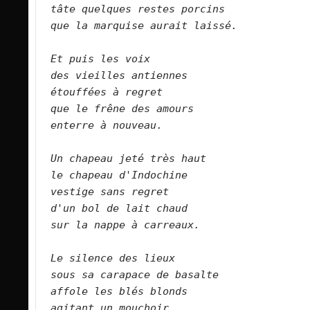
tâte quelques restes porcins    
que la marquise aurait laissé.        
Et puis les voix    
des vieilles antiennes    
étouffées à regret    
que le frêne des amours    
enterre à nouveau.        
Un chapeau jeté très haut    
le chapeau d'Indochine    
vestige sans regret    
d'un bol de lait chaud    
sur la nappe à carreaux.        
Le silence des lieux    
sous sa carapace de basalte    
affole les blés blonds    
agitant un mouchoir    