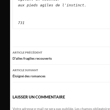
aux pieds agiles de l'instinct.         
731
Navigation
ARTICLE PRÉCÉDENT
des
D’ailes fragiles recouverts
articles
ARTICLE SUIVANT
Éloigné des romances
LAISSER UN COMMENTAIRE
Votre adresse e-mail ne sera pas publiée.
Les champs obligatoire